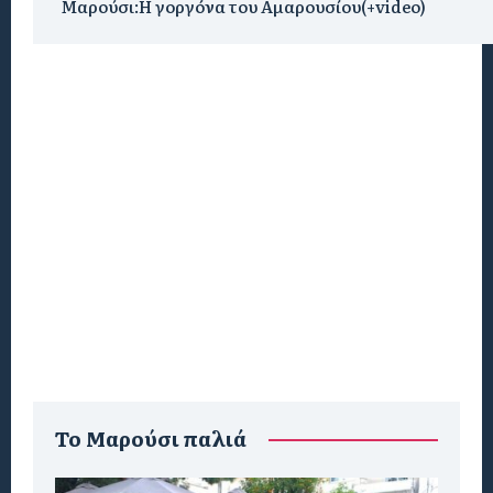
Μαρούσι:H γοργόνα του Αμαρουσίου(+video)
To Μαρούσι παλιά