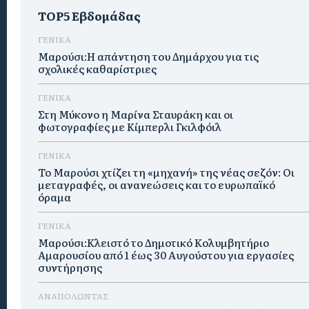
TOP5 Εβδομάδας
ΓΕΝΙΚΑ
Μαρούσι:Η απάντηση του Δημάρχου για τις
σχολικές καθαρίστριες
ΓΕΝΙΚΑ
Στη Μύκονο η Μαρίνα Σταυράκη και οι
φωτογραφίες με Κίμπερλι Γκιλφόιλ
ΓΕΝΙΚΑ
Το Μαρούσι χτίζει τη «μηχανή» της νέας σεζόν: Οι
μεταγραφές, οι ανανεώσεις και το ευρωπαϊκό
όραμα
ΓΕΝΙΚΑ
Μαρούσι:Κλειστό το Δημοτικό Κολυμβητήριο
Αμαρουσίου από 1 έως 30 Αυγούστου για εργασίες
συντήρησης
ΑΝΑΠΟΛΩΝΤΑΣ