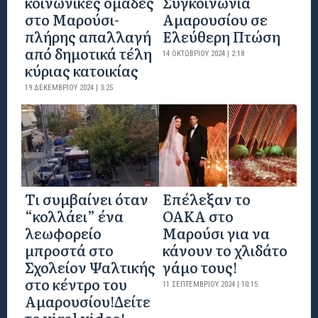
κοινωνικές ομάδες
Συγκοινωνία
στο Μαρούσι-
Αμαρουσίου σε
πλήρης απαλλαγή
Ελεύθερη Πτώση
από δημοτικά τέλη
14 ΟΚΤΩΒΡΊΟΥ 2024 | 2:18
κύριας κατοικίας
19 ΔΕΚΕΜΒΡΊΟΥ 2024 | 3:25
Tι συμβαίνει όταν
Επέλεξαν το
“κολλάει” ένα
ΟΑΚΑ στο
λεωφορείο
Μαρούσι για να
μπροστά στο
κάνουν το χλιδάτο
Σχολείον Ψαλτικής
γάμο τους!
στο κέντρο του
11 ΣΕΠΤΕΜΒΡΊΟΥ 2024 | 10:15
Αμαρουσίου!Δείτε
το viral video!