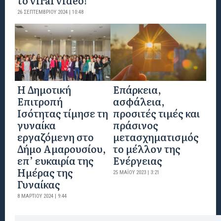
26 ΣΕΠΤΕΜΒΡΊΟΥ 2024 | 10:48
Η Δημοτική
Επάρκεια,
Επιτροπή
ασφάλεια,
Ισότητας τίμησε τη
προσιτές τιμές και
γυναίκα
πράσινος
εργαζόμενη στο
μετασχηματισμός
Δήμο Αμαρουσίου,
το μέλλον της
επ’ ευκαιρία της
Ενέργειας
Ημέρας της
25 ΜΑΪ́ΟΥ 2023 | 3:21
Γυναίκας
8 ΜΑΡΤΊΟΥ 2024 | 9:44