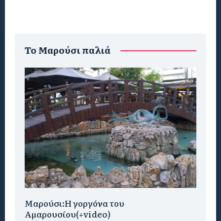
To Μαρούσι παλιά
Μαρούσι:H γοργόνα του
Αμαρουσίου(+video)