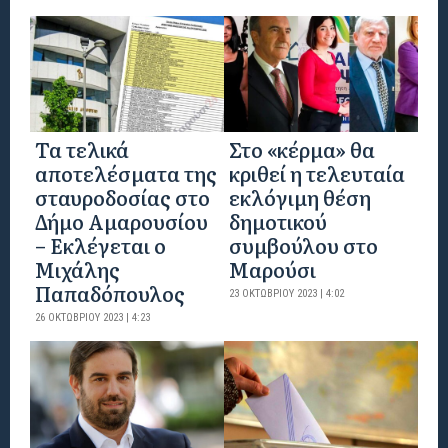
Τα τελικά
Στο «κέρμα» θα
αποτελέσματα της
κριθεί η τελευταία
σταυροδοσίας στο
εκλόγιμη θέση
Δήμο Αμαρουσίου
δημοτικού
– Εκλέγεται ο
συμβούλου στο
Μιχάλης
Μαρούσι
Παπαδόπουλος
23 ΟΚΤΩΒΡΊΟΥ 2023 | 4:02
26 ΟΚΤΩΒΡΊΟΥ 2023 | 4:23