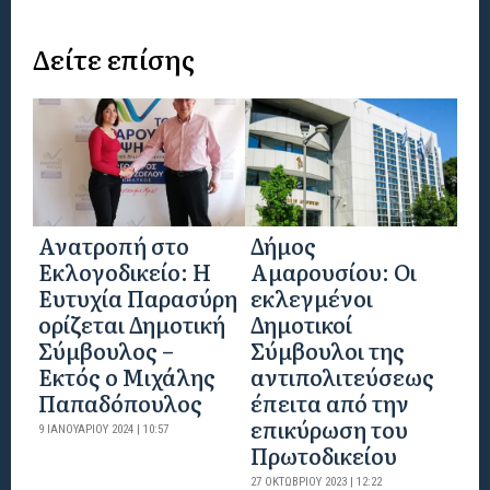
Δείτε επίσης
Ανατροπή στο
Δήμος
Εκλογοδικείο: Η
Αμαρουσίου: Οι
Ευτυχία Παρασύρη
εκλεγμένοι
ορίζεται Δημοτική
Δημοτικοί
Σύμβουλος –
Σύμβουλοι της
Εκτός ο Μιχάλης
αντιπολιτεύσεως
Παπαδόπουλος
έπειτα από την
επικύρωση του
9 ΙΑΝΟΥΑΡΊΟΥ 2024 | 10:57
Πρωτοδικείου
27 ΟΚΤΩΒΡΊΟΥ 2023 | 12:22