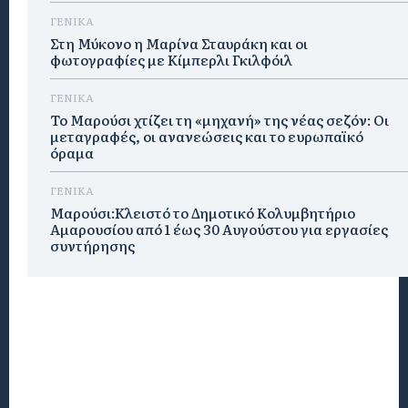
ΓΕΝΙΚΑ
Στη Μύκονο η Μαρίνα Σταυράκη και οι
φωτογραφίες με Κίμπερλι Γκιλφόιλ
ΓΕΝΙΚΑ
Το Μαρούσι χτίζει τη «μηχανή» της νέας σεζόν: Οι
μεταγραφές, οι ανανεώσεις και το ευρωπαϊκό
όραμα
ΓΕΝΙΚΑ
Μαρούσι:Κλειστό το Δημοτικό Κολυμβητήριο
Αμαρουσίου από 1 έως 30 Αυγούστου για εργασίες
συντήρησης