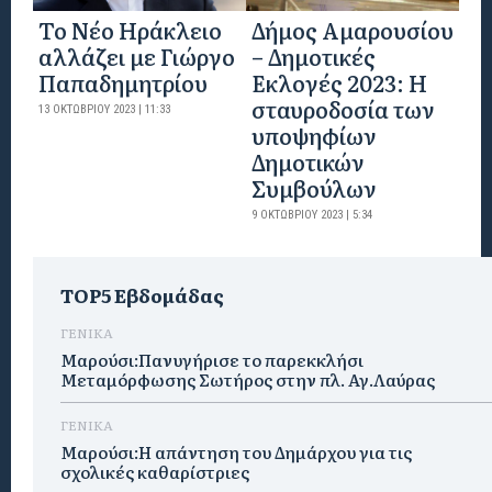
Το Νέο Ηράκλειο
Δήμος Αμαρουσίου
αλλάζει με Γιώργο
– Δημοτικές
Παπαδημητρίου
Εκλογές 2023: Η
σταυροδοσία των
13 ΟΚΤΩΒΡΊΟΥ 2023 | 11:33
υποψηφίων
Δημοτικών
Συμβούλων
9 ΟΚΤΩΒΡΊΟΥ 2023 | 5:34
TOP5 Εβδομάδας
ΓΕΝΙΚΑ
Μαρούσι:Πανυγήρισε το παρεκκλήσι
Μεταμόρφωσης Σωτήρος στην πλ. Αγ.Λαύρας
ΓΕΝΙΚΑ
Μαρούσι:Η απάντηση του Δημάρχου για τις
σχολικές καθαρίστριες