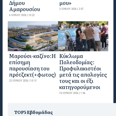
Δήμου
μου»
Αμαρουσίου
5 ΙΟΥΛΊΟΥ 2026 | 2:07
6 ΙΟΥΛΊΟΥ 2026 | 10:22
Mαρούσι-καζίνο:H
Κύκλωμα
επίσημη
Πολεοδομίας:
παρουσίαση του
Προφυλακιστέοι
πρότζεκτ(+φωτος)
μετά τις απολογίες
τους και οι έξι
22 ΙΟΥΝΊΟΥ 2026 | 10:13
κατηγορούμενοι
10 ΙΟΥΝΊΟΥ 2026 | 1:06
TOP5 Εβδομάδας