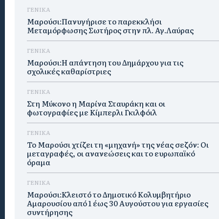
ΓΕΝΙΚΑ
Μαρούσι:Πανυγήρισε το παρεκκλήσι
Μεταμόρφωσης Σωτήρος στην πλ. Αγ.Λαύρας
ΓΕΝΙΚΑ
Μαρούσι:Η απάντηση του Δημάρχου για τις
σχολικές καθαρίστριες
ΓΕΝΙΚΑ
Στη Μύκονο η Μαρίνα Σταυράκη και οι
φωτογραφίες με Κίμπερλι Γκιλφόιλ
ΓΕΝΙΚΑ
Το Μαρούσι χτίζει τη «μηχανή» της νέας σεζόν: Οι
μεταγραφές, οι ανανεώσεις και το ευρωπαϊκό
όραμα
ΓΕΝΙΚΑ
Μαρούσι:Κλειστό το Δημοτικό Κολυμβητήριο
Αμαρουσίου από 1 έως 30 Αυγούστου για εργασίες
συντήρησης