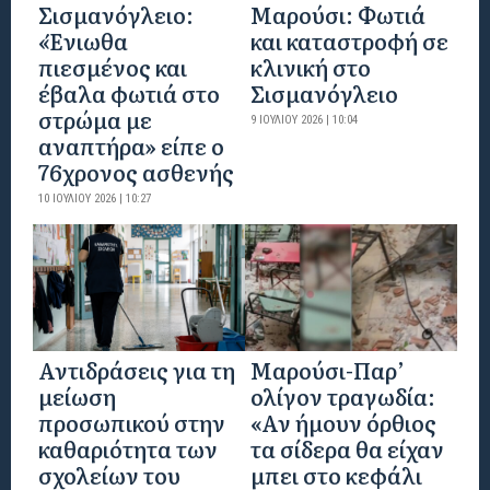
Σισμανόγλειο:
Μαρούσι: Φωτιά
«Ένιωθα
και καταστροφή σε
πιεσμένος και
κλινική στο
έβαλα φωτιά στο
Σισμανόγλειο
στρώμα με
9 ΙΟΥΛΊΟΥ 2026 | 10:04
αναπτήρα» είπε ο
76χρονος ασθενής
10 ΙΟΥΛΊΟΥ 2026 | 10:27
Αντιδράσεις για τη
Μαρούσι-Παρ’
μείωση
ολίγον τραγωδία:
προσωπικού στην
«Αν ήμουν όρθιος
καθαριότητα των
τα σίδερα θα είχαν
σχολείων του
μπει στο κεφάλι