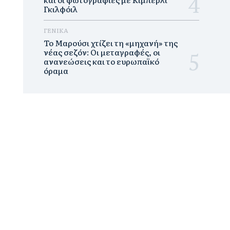
Γκιλφόιλ
ΓΕΝΙΚΑ
Το Μαρούσι χτίζει τη «μηχανή» της
νέας σεζόν: Οι μεταγραφές, οι
ανανεώσεις και το ευρωπαϊκό
όραμα