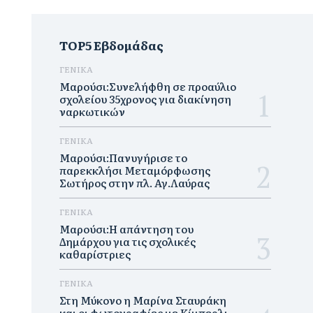
TOP5 Εβδομάδας
ΓΕΝΙΚΑ
Μαρούσι:Συνελήφθη σε προαύλιο
σχολείου 35χρονος για διακίνηση
ναρκωτικών
ΓΕΝΙΚΑ
Μαρούσι:Πανυγήρισε το
παρεκκλήσι Μεταμόρφωσης
Σωτήρος στην πλ. Αγ.Λαύρας
ΓΕΝΙΚΑ
Μαρούσι:Η απάντηση του
Δημάρχου για τις σχολικές
καθαρίστριες
ΓΕΝΙΚΑ
Στη Μύκονο η Μαρίνα Σταυράκη
και οι φωτογραφίες με Κίμπερλι