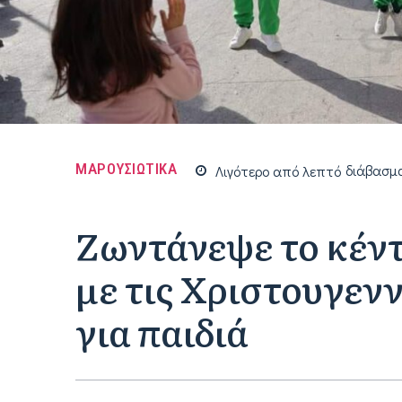
ΜΑΡΟΥΣΙΩΤΙΚΑ
Λιγότερο από
λεπτό
διάβασμ
Ζωντάνεψε το κέν
με τις Χριστουγεν
για παιδιά