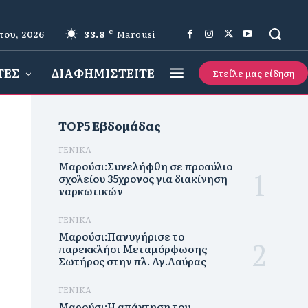
του, 2026
33.8
C
Marousi
ΤΕΣ
ΔΙΑΦΗΜΙΣΤΕΙΤΕ
Στείλε μας είδηση
TOP5 Εβδομάδας
ΓΕΝΙΚΑ
Μαρούσι:Συνελήφθη σε προαύλιο
σχολείου 35χρονος για διακίνηση
ναρκωτικών
ΓΕΝΙΚΑ
Μαρούσι:Πανυγήρισε το
παρεκκλήσι Μεταμόρφωσης
Σωτήρος στην πλ. Αγ.Λαύρας
ΓΕΝΙΚΑ
Μαρούσι:Η απάντηση του