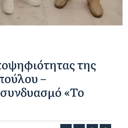
ποψηφιότητας της
πούλου –
 συνδυασμό «Το