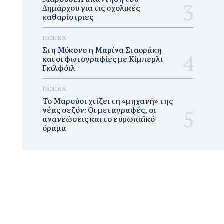
Δημάρχου για τις σχολικές
καθαρίστριες
ΓΕΝΙΚΑ
Στη Μύκονο η Μαρίνα Σταυράκη
και οι φωτογραφίες με Κίμπερλι
Γκιλφόιλ
ΓΕΝΙΚΑ
Το Μαρούσι χτίζει τη «μηχανή» της
νέας σεζόν: Οι μεταγραφές, οι
ανανεώσεις και το ευρωπαϊκό
όραμα