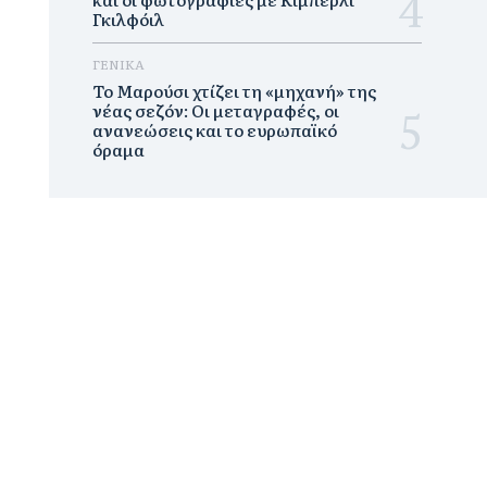
Γκιλφόιλ
ΓΕΝΙΚΑ
Το Μαρούσι χτίζει τη «μηχανή» της
νέας σεζόν: Οι μεταγραφές, οι
ανανεώσεις και το ευρωπαϊκό
όραμα