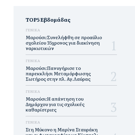
TOP5 Εβδομάδας
ΓΕΝΙΚΑ
Μαρούσι:Συνελήφθη σε προαύλιο
σχολείου 35χρονος για διακίνηση
ναρκωτικών
ΓΕΝΙΚΑ
Μαρούσι:Πανυγήρισε το
παρεκκλήσι Μεταμόρφωσης
Σωτήρος στην πλ. Αγ.Λαύρας
ΓΕΝΙΚΑ
Μαρούσι:Η απάντηση του
Δημάρχου για τις σχολικές
καθαρίστριες
ΓΕΝΙΚΑ
Στη Μύκονο η Μαρίνα Σταυράκη
και οι φωτογραφίες με Κίμπερλι