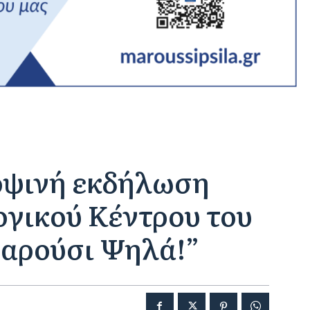
οψινή εκδήλωση
ογικού Κέντρου του
αρούσι Ψηλά!”