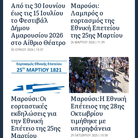
Από τις 30 Ιουνίου
Μαρούσι:
έως τις 15 Ιουλίου
Λαμπρός ο
το Φεστιβάλ
εορτασμός της
Δήμου
Εθνική Επετείου
Αμαρουσίου 2026
της 25ης Μαρτίου
στο Αίθριο Θέατρο
26 ΜΑΡΤΊΟΥ 2026 | 11:09
30 ΙΟΥΝΊΟΥ 2026 | 10:07
Μαρούσι:Οι
Μαρούσι:H Εθνική
εορταστικές
Επέτειος της 28ης
εκδηλώσεις για
Οκτωβρίου
την Εθνική
τιμήθηκε με
Επέτειο της 25ης
υπερηφάνεια
Μαρτίου
29 ΟΚΤΩΒΡΊΟΥ 2025 | 10:58