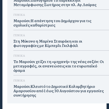
Μαρούσι:Πανυγήρισε το παρεκκλήσι
Μεταμόρφωσης Σωτήρος στην πλ. Αγ.Λαύρας
ΓΕΝΙΚΑ
Μαρούσι:Η απάντηση του Δημάρχου για τις
σχολικές καθαρίστριες
ΓΕΝΙΚΑ
Στη Μύκονο η Μαρίνα Σταυράκη και οι
φωτογραφίες με Κίμπερλι Γκιλφόιλ
ΓΕΝΙΚΑ
Το Μαρούσι χτίζει τη «μηχανή» της νέας σεζόν: Οι
μεταγραφές, οι ανανεώσεις και το ευρωπαϊκό
όραμα
ΓΕΝΙΚΑ
Μαρούσι:Κλειστό το Δημοτικό Κολυμβητήριο
Αμαρουσίου από 1 έως 30 Αυγούστου για εργασίες
συντήρησης