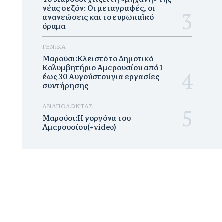
νέας σεζόν: Οι μεταγραφές, οι
ανανεώσεις και το ευρωπαϊκό
όραμα
ΓΕΝΙΚΑ
Μαρούσι:Κλειστό το Δημοτικό
Κολυμβητήριο Αμαρουσίου από 1
έως 30 Αυγούστου για εργασίες
συντήρησης
ΑΝΑΠΟΛΩΝΤΑΣ
Μαρούσι:H γοργόνα του
Αμαρουσίου(+video)