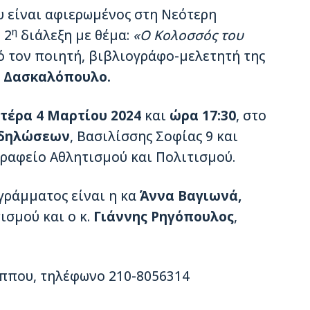
υ είναι αφιερωμένος στη Νεότερη
η
 2
διάλεξη με θέμα:
«Ο Κολοσσός του
ό τον ποιητή, βιβλιογράφο-μελετητή της
 Δασκαλόπουλο.
τέρα 4 Μαρτίου 2024
και
ώρα 17:30
, στο
κδηλώσεων
, Βασιλίσσης Σοφίας 9 και
ραφείο Αθλητισμού και Πολιτισμού.
γράμματος είναι η κα
Άννα Βαγιωνά,
σμού και ο κ.
Γιάννης Ρηγόπουλος
,
έππου, τηλέφωνο 210-8056314