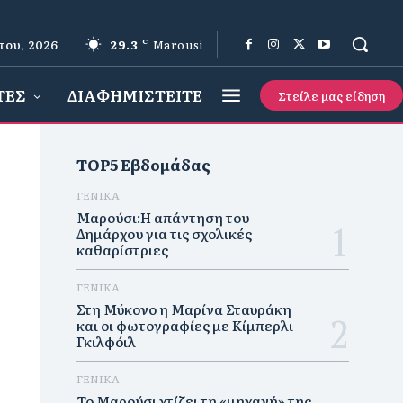
του, 2026
29.3
C
Marousi
ΤΕΣ
ΔΙΑΦΗΜΙΣΤΕΙΤΕ
Στείλε μας είδηση
TOP5 Εβδομάδας
ΓΕΝΙΚΑ
Μαρούσι:Η απάντηση του
Δημάρχου για τις σχολικές
καθαρίστριες
ΓΕΝΙΚΑ
Στη Μύκονο η Μαρίνα Σταυράκη
και οι φωτογραφίες με Κίμπερλι
Γκιλφόιλ
ΓΕΝΙΚΑ
Το Μαρούσι χτίζει τη «μηχανή» της