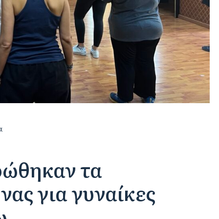
α
ρώθηκαν τα
ας για γυναίκες
ω