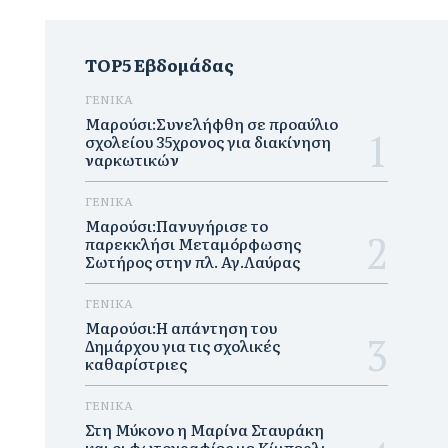
TOP5 Εβδομάδας
ΓΕΝΙΚΑ
Μαρούσι:Συνελήφθη σε προαύλιο
σχολείου 35χρονος για διακίνηση
ναρκωτικών
ΓΕΝΙΚΑ
Μαρούσι:Πανυγήρισε το
παρεκκλήσι Μεταμόρφωσης
Σωτήρος στην πλ. Αγ.Λαύρας
ΓΕΝΙΚΑ
Μαρούσι:Η απάντηση του
Δημάρχου για τις σχολικές
καθαρίστριες
ΓΕΝΙΚΑ
Στη Μύκονο η Μαρίνα Σταυράκη
και οι φωτογραφίες με Κίμπερλι