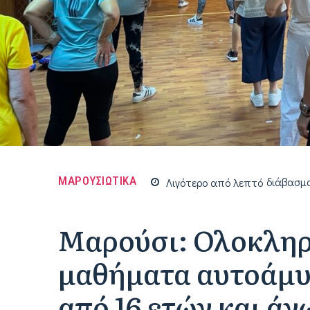
ΜΑΡΟΥΣΙΩΤΙΚΑ
Λιγότερο από
λεπτό
διάβασμ
Μαρούσι: Ολοκλη
μαθήματα αυτοάμυν
από 16 ετών και άν