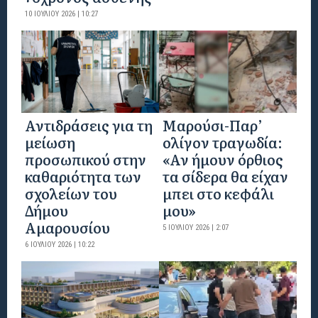
10 ΙΟΥΛΊΟΥ 2026 | 10:27
Αντιδράσεις για τη
Μαρούσι-Παρ’
μείωση
ολίγον τραγωδία:
προσωπικού στην
«Αν ήμουν όρθιος
καθαριότητα των
τα σίδερα θα είχαν
σχολείων του
μπει στο κεφάλι
Δήμου
μου»
Αμαρουσίου
5 ΙΟΥΛΊΟΥ 2026 | 2:07
6 ΙΟΥΛΊΟΥ 2026 | 10:22