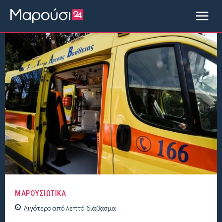
ΜΑΡΟΥΣΙΩΤΙΚΑ
Λιγότερο από
λεπτό
διάβασμα