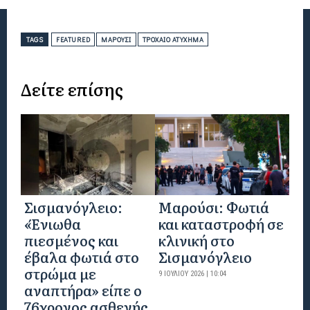
TAGS
FEATURED
ΜΑΡΟΎΣΙ
ΤΡΟΧΑΊΟ ΑΤΎΧΗΜΑ
Δείτε επίσης
Σισμανόγλειο:
Μαρούσι: Φωτιά
«Ένιωθα
και καταστροφή σε
πιεσμένος και
κλινική στο
έβαλα φωτιά στο
Σισμανόγλειο
στρώμα με
9 ΙΟΥΛΊΟΥ 2026 | 10:04
αναπτήρα» είπε ο
76χρονος ασθενής