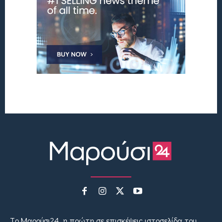
Tο Μαρούσι24, η πρώτη σε επισκέψεις ιστοσελίδα του