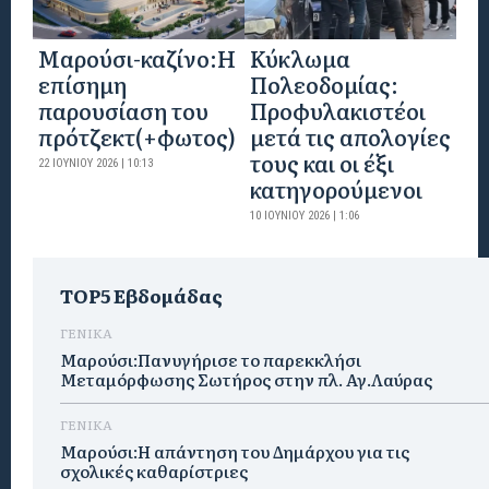
Mαρούσι-καζίνο:H
Κύκλωμα
επίσημη
Πολεοδομίας:
παρουσίαση του
Προφυλακιστέοι
πρότζεκτ(+φωτος)
μετά τις απολογίες
τους και οι έξι
22 ΙΟΥΝΊΟΥ 2026 | 10:13
κατηγορούμενοι
10 ΙΟΥΝΊΟΥ 2026 | 1:06
TOP5 Εβδομάδας
ΓΕΝΙΚΑ
Μαρούσι:Πανυγήρισε το παρεκκλήσι
Μεταμόρφωσης Σωτήρος στην πλ. Αγ.Λαύρας
ΓΕΝΙΚΑ
Μαρούσι:Η απάντηση του Δημάρχου για τις
σχολικές καθαρίστριες