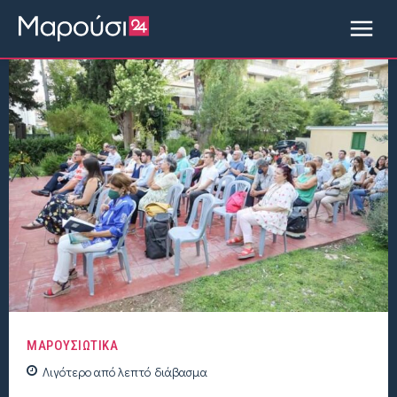
ΜΑΡΟΥΣΙΩΤΙΚΑ
Λιγότερο από
λεπτό
διάβασμα