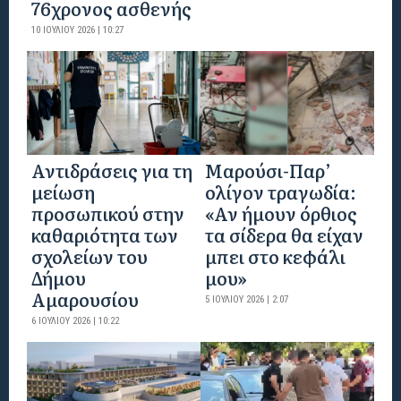
76χρονος ασθενής
10 ΙΟΥΛΊΟΥ 2026 | 10:27
Αντιδράσεις για τη
Μαρούσι-Παρ’
μείωση
ολίγον τραγωδία:
προσωπικού στην
«Αν ήμουν όρθιος
καθαριότητα των
τα σίδερα θα είχαν
σχολείων του
μπει στο κεφάλι
Δήμου
μου»
Αμαρουσίου
5 ΙΟΥΛΊΟΥ 2026 | 2:07
6 ΙΟΥΛΊΟΥ 2026 | 10:22