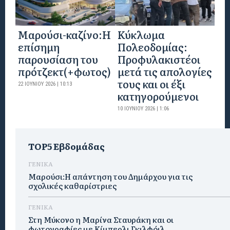
Mαρούσι-καζίνο:H
Κύκλωμα
επίσημη
Πολεοδομίας:
παρουσίαση του
Προφυλακιστέοι
πρότζεκτ(+φωτος)
μετά τις απολογίες
τους και οι έξι
22 ΙΟΥΝΊΟΥ 2026 | 10:13
κατηγορούμενοι
10 ΙΟΥΝΊΟΥ 2026 | 1:06
TOP5 Εβδομάδας
ΓΕΝΙΚΑ
Μαρούσι:Η απάντηση του Δημάρχου για τις
σχολικές καθαρίστριες
ΓΕΝΙΚΑ
Στη Μύκονο η Μαρίνα Σταυράκη και οι
φωτογραφίες με Κίμπερλι Γκιλφόιλ