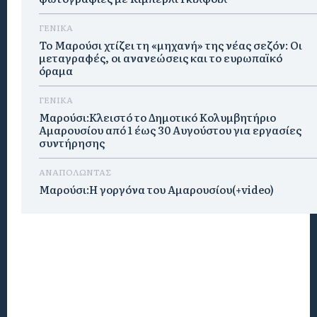
ΓΕΝΙΚΑ
Το Μαρούσι χτίζει τη «μηχανή» της νέας σεζόν: Οι
μεταγραφές, οι ανανεώσεις και το ευρωπαϊκό
όραμα
ΓΕΝΙΚΑ
Μαρούσι:Κλειστό το Δημοτικό Κολυμβητήριο
Αμαρουσίου από 1 έως 30 Αυγούστου για εργασίες
συντήρησης
ΑΝΑΠΟΛΩΝΤΑΣ
Μαρούσι:H γοργόνα του Αμαρουσίου(+video)