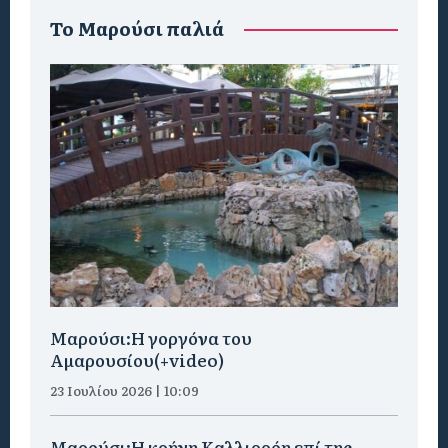
To Μαρούσι παλιά
Μαρούσι:H γοργόνα του
Αμαρουσίου(+video)
23 Ιουλίου 2026 | 10:09
Μαρούσι:Η κρήνη Καλλιρρόη επί της