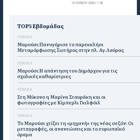
10 ΙΟΥΝΊΟΥ 2026 | 1:06
TOP5 Εβδομάδας
ΓΕΝΙΚΑ
Μαρούσι:Πανυγήρισε το παρεκκλήσι
Μεταμόρφωσης Σωτήρος στην πλ. Αγ.Λαύρας
ΓΕΝΙΚΑ
Μαρούσι:Η απάντηση του Δημάρχου για τις
σχολικές καθαρίστριες
ΓΕΝΙΚΑ
Στη Μύκονο η Μαρίνα Σταυράκη και οι
φωτογραφίες με Κίμπερλι Γκιλφόιλ
ΓΕΝΙΚΑ
Το Μαρούσι χτίζει τη «μηχανή» της νέας σεζόν: Οι
μεταγραφές, οι ανανεώσεις και το ευρωπαϊκό
όραμα