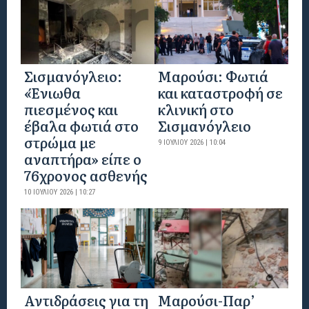
Σισμανόγλειο:
Μαρούσι: Φωτιά
«Ένιωθα
και καταστροφή σε
πιεσμένος και
κλινική στο
έβαλα φωτιά στο
Σισμανόγλειο
στρώμα με
9 ΙΟΥΛΊΟΥ 2026 | 10:04
αναπτήρα» είπε ο
76χρονος ασθενής
10 ΙΟΥΛΊΟΥ 2026 | 10:27
Αντιδράσεις για τη
Μαρούσι-Παρ’