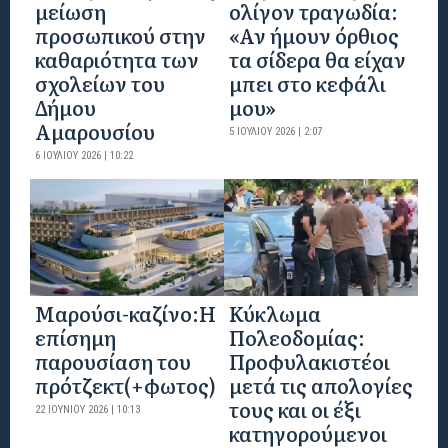
μείωση
ολίγον τραγωδία:
προσωπικού στην
«Αν ήμουν όρθιος
καθαριότητα των
τα σίδερα θα είχαν
σχολείων του
μπει στο κεφάλι
Δήμου
μου»
Αμαρουσίου
5 ΙΟΥΛΊΟΥ 2026 | 2:07
6 ΙΟΥΛΊΟΥ 2026 | 10:22
Mαρούσι-καζίνο:H
Κύκλωμα
επίσημη
Πολεοδομίας:
παρουσίαση του
Προφυλακιστέοι
πρότζεκτ(+φωτος)
μετά τις απολογίες
τους και οι έξι
22 ΙΟΥΝΊΟΥ 2026 | 10:13
κατηγορούμενοι