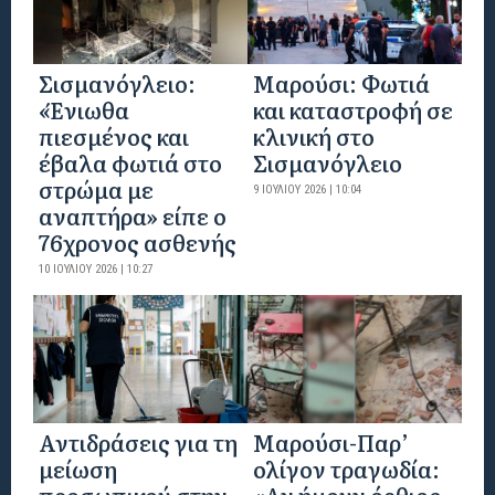
Σισμανόγλειο:
Μαρούσι: Φωτιά
«Ένιωθα
και καταστροφή σε
πιεσμένος και
κλινική στο
έβαλα φωτιά στο
Σισμανόγλειο
στρώμα με
9 ΙΟΥΛΊΟΥ 2026 | 10:04
αναπτήρα» είπε ο
76χρονος ασθενής
10 ΙΟΥΛΊΟΥ 2026 | 10:27
Αντιδράσεις για τη
Μαρούσι-Παρ’
μείωση
ολίγον τραγωδία: