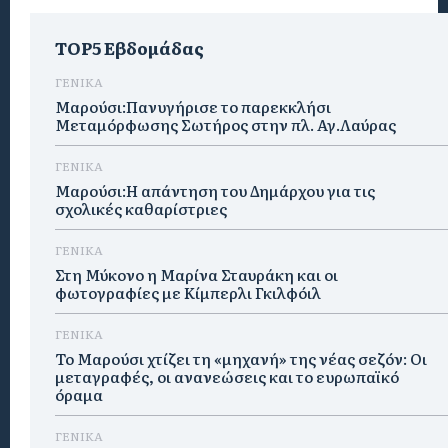
TOP5 Εβδομάδας
ΓΕΝΙΚΑ
Μαρούσι:Πανυγήρισε το παρεκκλήσι
Μεταμόρφωσης Σωτήρος στην πλ. Αγ.Λαύρας
ΓΕΝΙΚΑ
Μαρούσι:Η απάντηση του Δημάρχου για τις
σχολικές καθαρίστριες
ΓΕΝΙΚΑ
Στη Μύκονο η Μαρίνα Σταυράκη και οι
φωτογραφίες με Κίμπερλι Γκιλφόιλ
ΓΕΝΙΚΑ
Το Μαρούσι χτίζει τη «μηχανή» της νέας σεζόν: Οι
μεταγραφές, οι ανανεώσεις και το ευρωπαϊκό
όραμα
ΓΕΝΙΚΑ