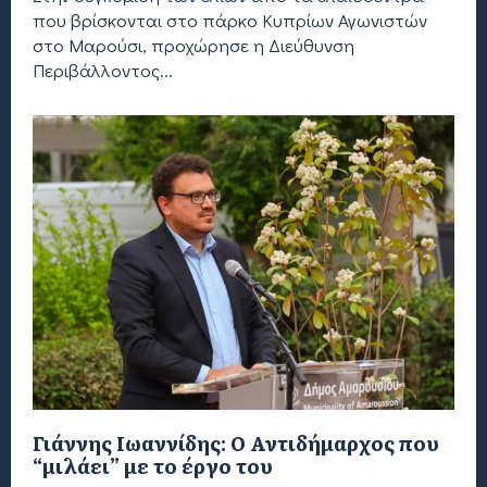
που βρίσκονται στο πάρκο Κυπρίων Αγωνιστών
στο Μαρούσι, προχώρησε η Διεύθυνση
Περιβάλλοντος...
Γιάννης Ιωαννίδης: Ο Αντιδήμαρχος που
“μιλάει” με το έργο του