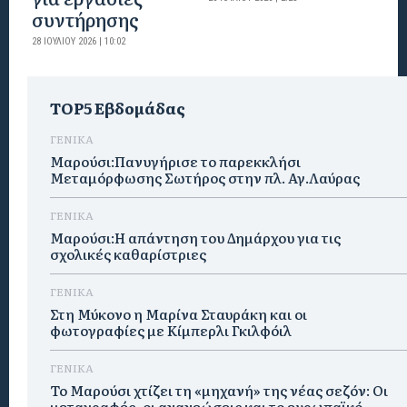
συντήρησης
28 ΙΟΥΛΊΟΥ 2026 | 10:02
TOP5 Εβδομάδας
ΓΕΝΙΚΑ
Μαρούσι:Πανυγήρισε το παρεκκλήσι
Μεταμόρφωσης Σωτήρος στην πλ. Αγ.Λαύρας
ΓΕΝΙΚΑ
Μαρούσι:Η απάντηση του Δημάρχου για τις
σχολικές καθαρίστριες
ΓΕΝΙΚΑ
Στη Μύκονο η Μαρίνα Σταυράκη και οι
φωτογραφίες με Κίμπερλι Γκιλφόιλ
ΓΕΝΙΚΑ
Το Μαρούσι χτίζει τη «μηχανή» της νέας σεζόν: Οι
μεταγραφές, οι ανανεώσεις και το ευρωπαϊκό