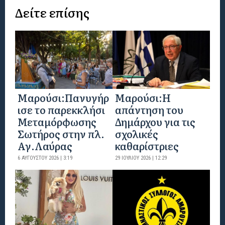
Δείτε επίσης
Μαρούσι:Πανυγήρ
Μαρούσι:Η
ισε το παρεκκλήσι
απάντηση του
Μεταμόρφωσης
Δημάρχου για τις
Σωτήρος στην πλ.
σχολικές
Αγ.Λαύρας
καθαρίστριες
6 ΑΥΓΟΎΣΤΟΥ 2026 | 3:19
29 ΙΟΥΛΊΟΥ 2026 | 12:29