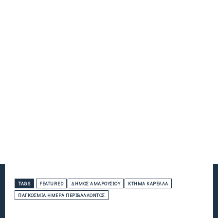
TAGS
FEATURED
ΔΉΜΟΣ ΑΜΑΡΟΥΣΊΟΥ
ΚΤΉΜΑ ΚΑΡΈΛΛΑ
ΠΑΓΚΌΣΜΙΑ ΗΜΈΡΑ ΠΕΡΙΒΆΛΛΟΝΤΟΣ