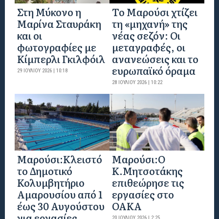
Στη Μύκονο η
Το Μαρούσι χτίζει
Μαρίνα Σταυράκη
τη «μηχανή» της
και οι
νέας σεζόν: Οι
φωτογραφίες με
μεταγραφές, οι
Κίμπερλι Γκιλφόιλ
ανανεώσεις και το
ευρωπαϊκό όραμα
29 ΙΟΥΛΊΟΥ 2026 | 10:18
28 ΙΟΥΛΊΟΥ 2026 | 10:22
Μαρούσι:Κλειστό
Μαρούσι:Ο
το Δημοτικό
Κ.Μητσοτάκης
Κολυμβητήριο
επιθεώρησε τις
Αμαρουσίου από 1
εργασίες στο
έως 30 Αυγούστου
ΟΑΚΑ
για εργασίες
20 ΙΟΥΛΊΟΥ 2026 | 2:25