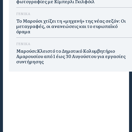
φωτογραφίες με Κίμπερλι Γκιλφόιλ
ΓΕΝΙΚΑ
Το Μαρούσι χτίζει τη «μηχανή» της νέας σεζόν: Οι
μεταγραφές, οι ανανεώσεις και το ευρωπαϊκό
όραμα
ΓΕΝΙΚΑ
Μαρούσι:Κλειστό το Δημοτικό Κολυμβητήριο
Αμαρουσίου από 1 έως 30 Αυγούστου για εργασίες
συντήρησης