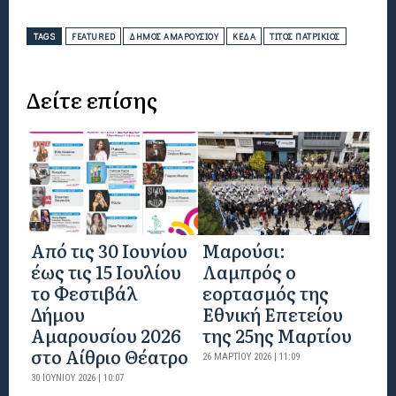
TAGS
FEATURED
ΔΉΜΟΣ ΑΜΑΡΟΥΣΊΟΥ
ΚΕΔΑ
ΤΊΤΟΣ ΠΑΤΡΊΚΙΟΣ
Δείτε επίσης
Από τις 30 Ιουνίου
Μαρούσι:
έως τις 15 Ιουλίου
Λαμπρός ο
το Φεστιβάλ
εορτασμός της
Δήμου
Εθνική Επετείου
Αμαρουσίου 2026
της 25ης Μαρτίου
στο Αίθριο Θέατρο
26 ΜΑΡΤΊΟΥ 2026 | 11:09
30 ΙΟΥΝΊΟΥ 2026 | 10:07