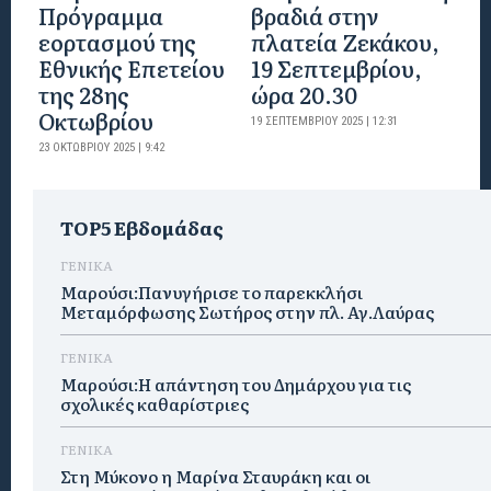
Πρόγραμμα
βραδιά στην
εορτασμού της
πλατεία Ζεκάκου,
Εθνικής Επετείου
19 Σεπτεμβρίου,
της 28ης
ώρα 20.30
Οκτωβρίου
19 ΣΕΠΤΕΜΒΡΊΟΥ 2025 | 12:31
23 ΟΚΤΩΒΡΊΟΥ 2025 | 9:42
TOP5 Εβδομάδας
ΓΕΝΙΚΑ
Μαρούσι:Πανυγήρισε το παρεκκλήσι
Μεταμόρφωσης Σωτήρος στην πλ. Αγ.Λαύρας
ΓΕΝΙΚΑ
Μαρούσι:Η απάντηση του Δημάρχου για τις
σχολικές καθαρίστριες
ΓΕΝΙΚΑ
Στη Μύκονο η Μαρίνα Σταυράκη και οι