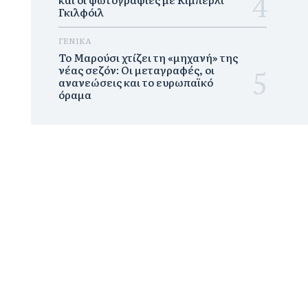
Γκιλφόιλ
ΓΕΝΙΚΑ
Το Μαρούσι χτίζει τη «μηχανή» της
νέας σεζόν: Οι μεταγραφές, οι
ανανεώσεις και το ευρωπαϊκό
όραμα