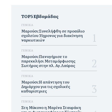
TOP5 Εβδομάδας
ΓΕΝΙΚΑ
Μαρούσι:Συνελήφθη σε προαύλιο
σχολείου 35χρονος για διακίνηση
ναρκωτικών
ΓΕΝΙΚΑ
Μαρούσι:Πανυγήρισε το
παρεκκλήσι Μεταμόρφωσης
Σωτήρος στην πλ. Αγ.Λαύρας
ΓΕΝΙΚΑ
Μαρούσι:Η απάντηση του
Δημάρχου για τις σχολικές
καθαρίστριες
ΓΕΝΙΚΑ
Στη Μύκονο η Μαρίνα Σταυράκη
και οι φωτογραφίες με Κίμπερλι