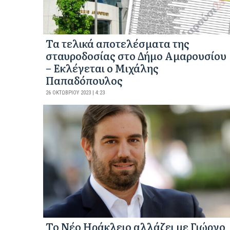
Τα τελικά αποτελέσματα της
σταυροδοσίας στο Δήμο Αμαρουσίου
– Εκλέγεται ο Μιχάλης
Παπαδόπουλος
26 ΟΚΤΩΒΡΊΟΥ 2023 | 4:23
Το Νέο Ηράκλειο αλλάζει με Γιώργο