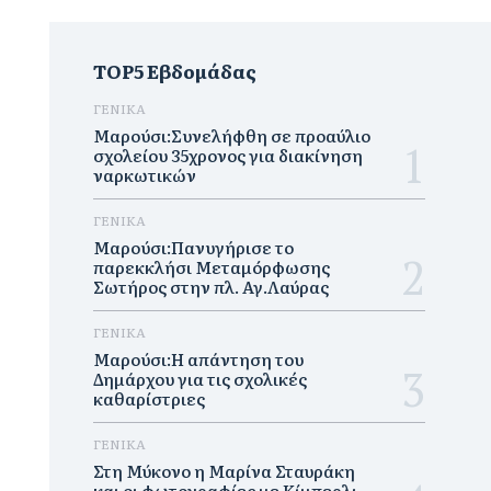
TOP5 Εβδομάδας
ΓΕΝΙΚΑ
Μαρούσι:Συνελήφθη σε προαύλιο
σχολείου 35χρονος για διακίνηση
ναρκωτικών
ΓΕΝΙΚΑ
Μαρούσι:Πανυγήρισε το
παρεκκλήσι Μεταμόρφωσης
Σωτήρος στην πλ. Αγ.Λαύρας
ΓΕΝΙΚΑ
Μαρούσι:Η απάντηση του
Δημάρχου για τις σχολικές
καθαρίστριες
ΓΕΝΙΚΑ
Στη Μύκονο η Μαρίνα Σταυράκη
και οι φωτογραφίες με Κίμπερλι