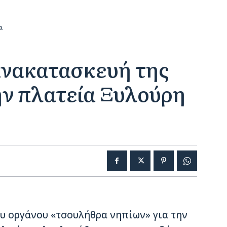
α
νακατασκευή της
ην πλατεία Ξυλούρη
υ οργάνου «τσουλήθρα νηπίων» για την