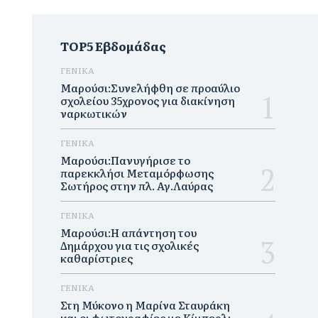
TOP5 Εβδομάδας
ΓΕΝΙΚΑ
Μαρούσι:Συνελήφθη σε προαύλιο
σχολείου 35χρονος για διακίνηση
ναρκωτικών
ΓΕΝΙΚΑ
Μαρούσι:Πανυγήρισε το
παρεκκλήσι Μεταμόρφωσης
Σωτήρος στην πλ. Αγ.Λαύρας
ΓΕΝΙΚΑ
Μαρούσι:Η απάντηση του
Δημάρχου για τις σχολικές
καθαρίστριες
ΓΕΝΙΚΑ
Στη Μύκονο η Μαρίνα Σταυράκη
και οι φωτογραφίες με Κίμπερλι