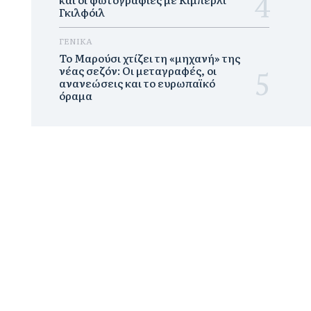
Γκιλφόιλ
ΓΕΝΙΚΑ
Το Μαρούσι χτίζει τη «μηχανή» της
νέας σεζόν: Οι μεταγραφές, οι
ανανεώσεις και το ευρωπαϊκό
όραμα