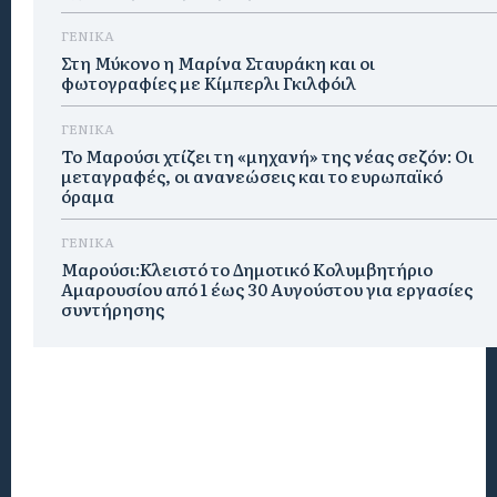
ΓΕΝΙΚΑ
Στη Μύκονο η Μαρίνα Σταυράκη και οι
φωτογραφίες με Κίμπερλι Γκιλφόιλ
ΓΕΝΙΚΑ
Το Μαρούσι χτίζει τη «μηχανή» της νέας σεζόν: Οι
μεταγραφές, οι ανανεώσεις και το ευρωπαϊκό
όραμα
ΓΕΝΙΚΑ
Μαρούσι:Κλειστό το Δημοτικό Κολυμβητήριο
Αμαρουσίου από 1 έως 30 Αυγούστου για εργασίες
συντήρησης