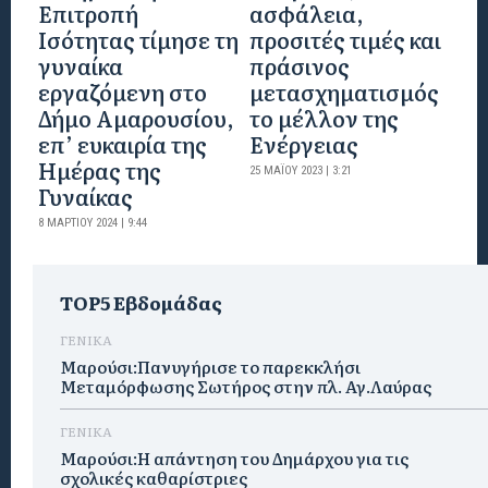
Επιτροπή
ασφάλεια,
Ισότητας τίμησε τη
προσιτές τιμές και
γυναίκα
πράσινος
εργαζόμενη στο
μετασχηματισμός
Δήμο Αμαρουσίου,
το μέλλον της
επ’ ευκαιρία της
Ενέργειας
Ημέρας της
25 ΜΑΪ́ΟΥ 2023 | 3:21
Γυναίκας
8 ΜΑΡΤΊΟΥ 2024 | 9:44
TOP5 Εβδομάδας
ΓΕΝΙΚΑ
Μαρούσι:Πανυγήρισε το παρεκκλήσι
Μεταμόρφωσης Σωτήρος στην πλ. Αγ.Λαύρας
ΓΕΝΙΚΑ
Μαρούσι:Η απάντηση του Δημάρχου για τις
σχολικές καθαρίστριες