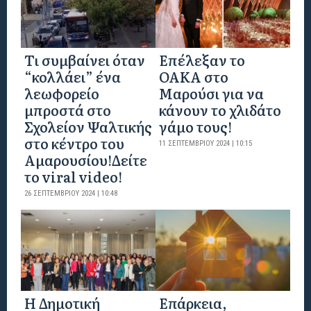
Tι συμβαίνει όταν
Επέλεξαν το
“κολλάει” ένα
ΟΑΚΑ στο
λεωφορείο
Μαρούσι για να
μπροστά στο
κάνουν το χλιδάτο
Σχολείον Ψαλτικής
γάμο τους!
στο κέντρο του
11 ΣΕΠΤΕΜΒΡΊΟΥ 2024 | 10:15
Αμαρουσίου!Δείτε
το viral video!
26 ΣΕΠΤΕΜΒΡΊΟΥ 2024 | 10:48
Η Δημοτική
Επάρκεια,