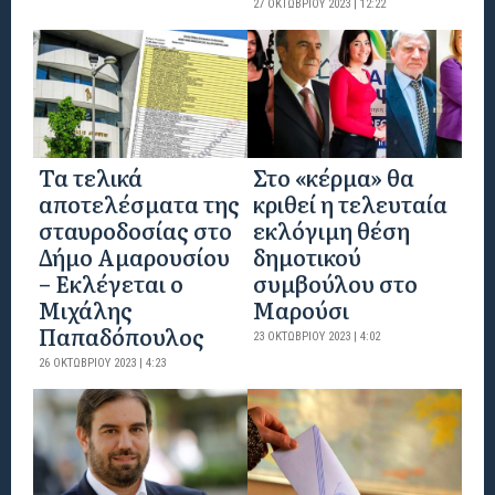
27 ΟΚΤΩΒΡΊΟΥ 2023 | 12:22
Τα τελικά
Στο «κέρμα» θα
αποτελέσματα της
κριθεί η τελευταία
σταυροδοσίας στο
εκλόγιμη θέση
Δήμο Αμαρουσίου
δημοτικού
– Εκλέγεται ο
συμβούλου στο
Μιχάλης
Μαρούσι
Παπαδόπουλος
23 ΟΚΤΩΒΡΊΟΥ 2023 | 4:02
26 ΟΚΤΩΒΡΊΟΥ 2023 | 4:23