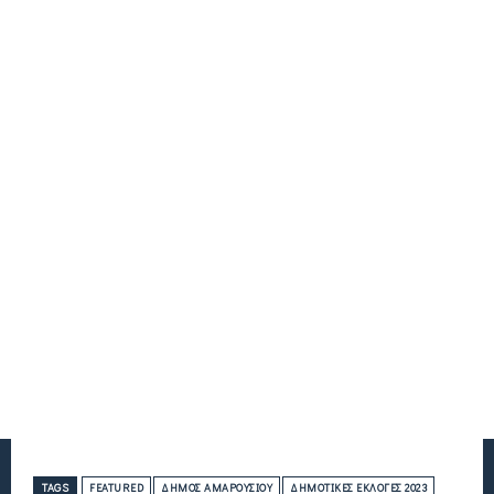
TAGS
FEATURED
ΔΉΜΟΣ ΑΜΑΡΟΥΣΊΟΥ
ΔΗΜΟΤΙΚΈΣ ΕΚΛΟΓΈΣ 2023