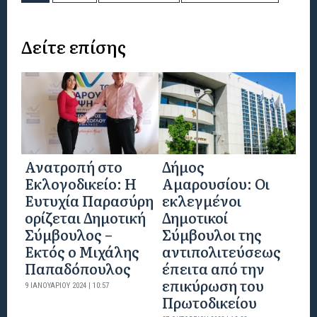
Δείτε επίσης
Ανατροπή στο
Δήμος
Εκλογοδικείο: Η
Αμαρουσίου: Οι
Ευτυχία Παρασύρη
εκλεγμένοι
ορίζεται Δημοτική
Δημοτικοί
Σύμβουλος –
Σύμβουλοι της
Εκτός ο Μιχάλης
αντιπολιτεύσεως
Παπαδόπουλος
έπειτα από την
επικύρωση του
9 ΙΑΝΟΥΑΡΊΟΥ 2024 | 10:57
Πρωτοδικείου