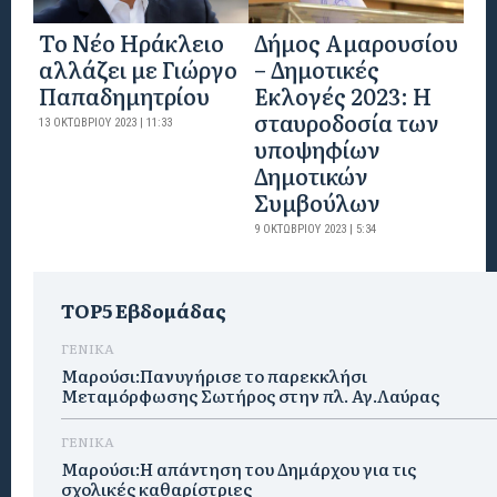
Το Νέο Ηράκλειο
Δήμος Αμαρουσίου
αλλάζει με Γιώργο
– Δημοτικές
Παπαδημητρίου
Εκλογές 2023: Η
σταυροδοσία των
13 ΟΚΤΩΒΡΊΟΥ 2023 | 11:33
υποψηφίων
Δημοτικών
Συμβούλων
9 ΟΚΤΩΒΡΊΟΥ 2023 | 5:34
TOP5 Εβδομάδας
ΓΕΝΙΚΑ
Μαρούσι:Πανυγήρισε το παρεκκλήσι
Μεταμόρφωσης Σωτήρος στην πλ. Αγ.Λαύρας
ΓΕΝΙΚΑ
Μαρούσι:Η απάντηση του Δημάρχου για τις
σχολικές καθαρίστριες