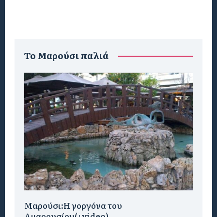
To Μαρούσι παλιά
Μαρούσι:H γοργόνα του
Αμαρουσίου(+video)