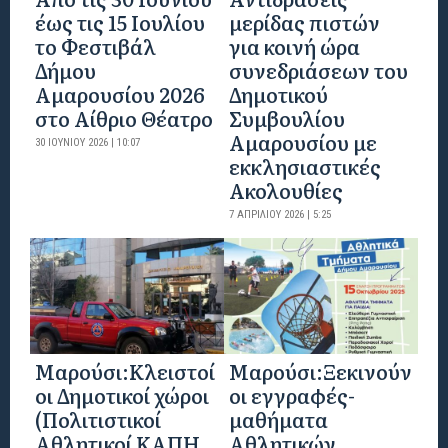
έως τις 15 Ιουλίου
μερίδας πιστών
το Φεστιβάλ
για κοινή ώρα
Δήμου
συνεδριάσεων του
Αμαρουσίου 2026
Δημοτικού
στο Αίθριο Θέατρο
Συμβουλίου
Αμαρουσίου με
30 ΙΟΥΝΊΟΥ 2026 | 10:07
εκκλησιαστικές
Ακολουθίες
7 ΑΠΡΙΛΊΟΥ 2026 | 5:25
Mαρούσι:Κλειστοί
Μαρούσι:Ξεκινούν
οι Δημοτικοί χώροι
οι εγγραφές-
(Πολιτιστικοί
μαθήματα
Αθλητικοί ΚΑΠΗ
Αθλητικών