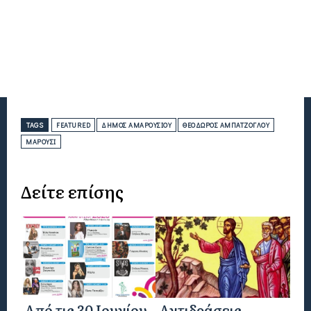
TAGS
FEATURED
ΔΉΜΟΣ ΑΜΑΡΟΥΣΊΟΥ
ΘΕΌΔΩΡΟΣ ΑΜΠΑΤΖΌΓΛΟΥ
ΜΑΡΟΎΣΙ
Δείτε επίσης
Από τις 30 Ιουνίου
Αντιδράσεις