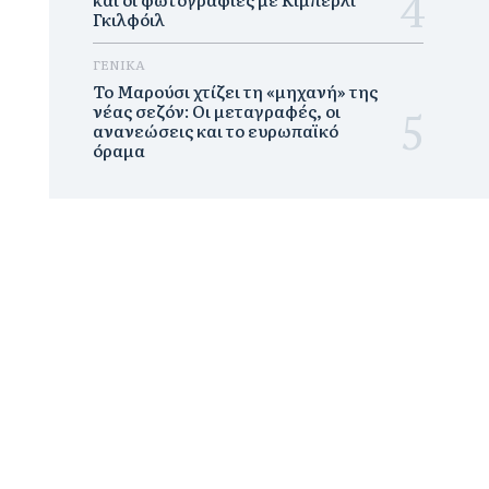
Γκιλφόιλ
ΓΕΝΙΚΑ
Το Μαρούσι χτίζει τη «μηχανή» της
νέας σεζόν: Οι μεταγραφές, οι
ανανεώσεις και το ευρωπαϊκό
όραμα