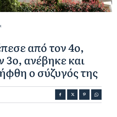
α
πεσε από τον 4ο,
 3ο, ανέβηκε και
ήφθη ο σύζυγός της