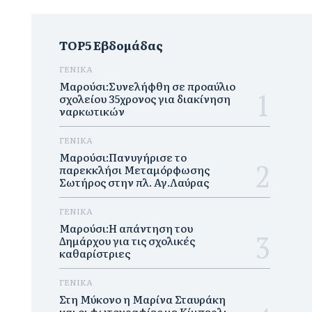
TOP5 Εβδομάδας
ΓΕΝΙΚΑ
Μαρούσι:Συνελήφθη σε προαύλιο
σχολείου 35χρονος για διακίνηση
ναρκωτικών
ΓΕΝΙΚΑ
Μαρούσι:Πανυγήρισε το
παρεκκλήσι Μεταμόρφωσης
Σωτήρος στην πλ. Αγ.Λαύρας
ΓΕΝΙΚΑ
Μαρούσι:Η απάντηση του
Δημάρχου για τις σχολικές
καθαρίστριες
ΓΕΝΙΚΑ
Στη Μύκονο η Μαρίνα Σταυράκη
και οι φωτογραφίες με Κίμπερλι