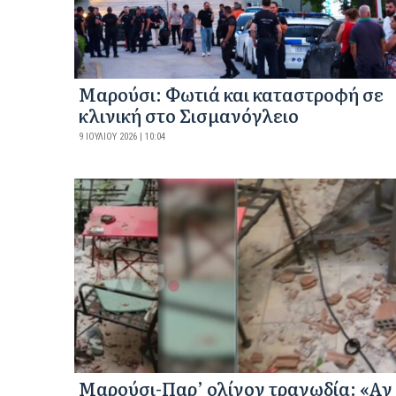
Μαρούσι: Φωτιά και καταστροφή σε
κλινική στο Σισμανόγλειο
9 ΙΟΥΛΊΟΥ 2026 | 10:04
Μαρούσι-Παρ’ ολίγον τραγωδία: «Αν