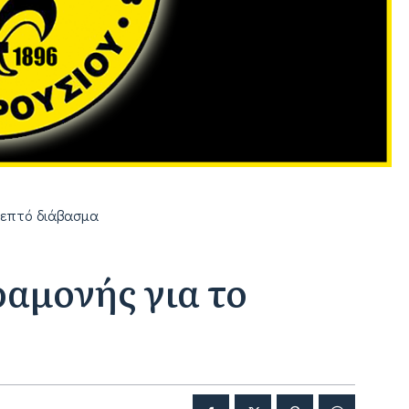
επτό
διάβασμα
αμονής για το