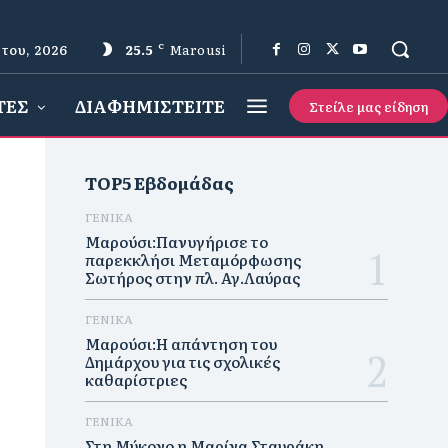
του, 2026
25.5
C
Marousi
ΤΕΣ
ΔΙΑΦΗΜΙΣΤΕΙΤΕ
Στείλε μας είδηση
TOP5 Εβδομάδας
ΓΕΝΙΚΑ
Μαρούσι:Πανυγήρισε το
παρεκκλήσι Μεταμόρφωσης
Σωτήρος στην πλ. Αγ.Λαύρας
ΓΕΝΙΚΑ
Μαρούσι:Η απάντηση του
Δημάρχου για τις σχολικές
καθαρίστριες
ΓΕΝΙΚΑ
Στη Μύκονο η Μαρίνα Σταυράκη