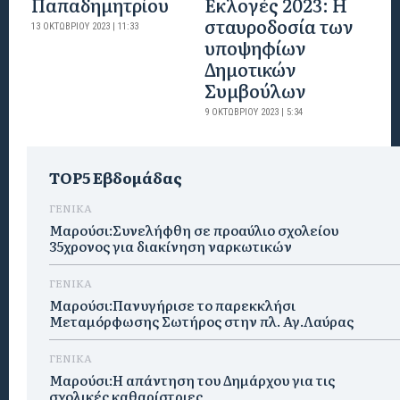
Παπαδημητρίου
Εκλογές 2023: Η
σταυροδοσία των
13 ΟΚΤΩΒΡΊΟΥ 2023 | 11:33
υποψηφίων
Δημοτικών
Συμβούλων
9 ΟΚΤΩΒΡΊΟΥ 2023 | 5:34
TOP5 Εβδομάδας
ΓΕΝΙΚΑ
Μαρούσι:Συνελήφθη σε προαύλιο σχολείου
35χρονος για διακίνηση ναρκωτικών
ΓΕΝΙΚΑ
Μαρούσι:Πανυγήρισε το παρεκκλήσι
Μεταμόρφωσης Σωτήρος στην πλ. Αγ.Λαύρας
ΓΕΝΙΚΑ
Μαρούσι:Η απάντηση του Δημάρχου για τις
σχολικές καθαρίστριες