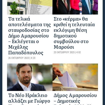
Τα τελικά
Στο «κέρμα» θα
αποτελέσματα της
κριθεί η τελευταία
σταυροδοσίας στο
εκλόγιμη θέση
Δήμο Αμαρουσίου
δημοτικού
– Εκλέγεται ο
συμβούλου στο
Μιχάλης
Μαρούσι
Παπαδόπουλος
23 ΟΚΤΩΒΡΊΟΥ 2023 | 4:02
26 ΟΚΤΩΒΡΊΟΥ 2023 | 4:23
Το Νέο Ηράκλειο
Δήμος Αμαρουσίου
αλλάζει με Γιώργο
– Δημοτικές