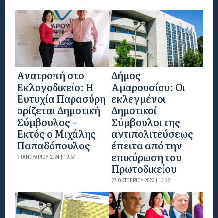
Ανατροπή στο
Δήμος
Εκλογοδικείο: Η
Αμαρουσίου: Οι
Ευτυχία Παρασύρη
εκλεγμένοι
ορίζεται Δημοτική
Δημοτικοί
Σύμβουλος –
Σύμβουλοι της
Εκτός ο Μιχάλης
αντιπολιτεύσεως
Παπαδόπουλος
έπειτα από την
επικύρωση του
9 ΙΑΝΟΥΑΡΊΟΥ 2024 | 10:57
Πρωτοδικείου
27 ΟΚΤΩΒΡΊΟΥ 2023 | 12:22