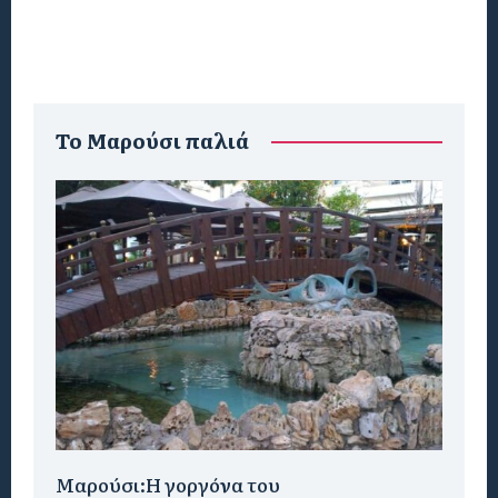
To Μαρούσι παλιά
Μαρούσι:H γοργόνα του