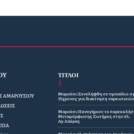
OY
ΤΙΤΛΟΙ
Μαρούσι:Συνελήφθη σε προαύλιο σ
 ΑΜΑΡΟΥΣΙΟΥ
35χρονος για διακίνηση ναρκωτικώ
ΩΣΕΙΣ
Μαρούσι:Πανυγήρισε το παρεκκλήσ
ΟΣ
Μεταμόρφωσης Σωτήρος στην πλ.
Αγ.Λαύρας
ΣΙΑ
Μαρούσι:Η απάντηση του Δημάρχου γ