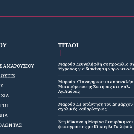
OY
ΤΙΤΛΟΙ
Μαρούσι:Συνελήφθη σε προαύλιο σ
 ΑΜΑΡΟΥΣΙΟΥ
35χρονος για διακίνηση ναρκωτικώ
ΩΣΕΙΣ
Μαρούσι:Πανυγήρισε το παρεκκλήσ
ΟΣ
Μεταμόρφωσης Σωτήρος στην πλ.
Αγ.Λαύρας
ΣΙΑ
Μαρούσι:Η απάντηση του Δημάρχου γ
ΓΟΙ
σχολικές καθαρίστριες
ΩΠΑ
Στη Μύκονο η Μαρίνα Σταυράκη και 
ΟΛΩΝΤΑΣ
φωτογραφίες με Κίμπερλι Γκιλφόιλ