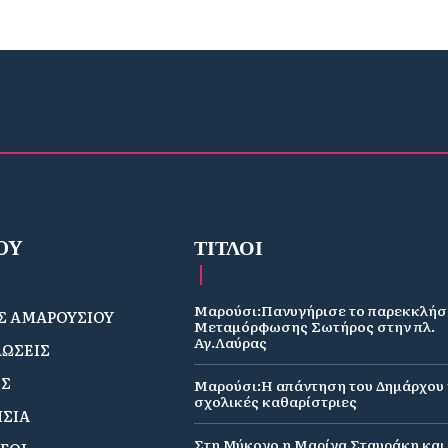
OY
ΤΙΤΛΟΙ
Μαρούσι:Πανυγήρισε το παρεκκλήσ
 ΑΜΑΡΟΥΣΙΟΥ
Μεταμόρφωσης Σωτήρος στην πλ.
Αγ.Λαύρας
ΩΣΕΙΣ
ΟΣ
Μαρούσι:Η απάντηση του Δημάρχου γ
σχολικές καθαρίστριες
ΣΙΑ
Στη Μύκονο η Μαρίνα Σταυράκη και 