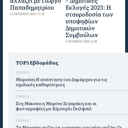
αλλάζει με Γιώργο
– Δημοτικές
Παπαδημητρίου
Εκλογές 2023: Η
σταυροδοσία των
13 ΟΚΤΩΒΡΊΟΥ 2023 | 11:33
υποψηφίων
Δημοτικών
Συμβούλων
9 ΟΚΤΩΒΡΊΟΥ 2023 | 5:34
TOP5 Εβδομάδας
ΓΕΝΙΚΑ
Μαρούσι:Η απάντηση του Δημάρχου για τις
σχολικές καθαρίστριες
ΓΕΝΙΚΑ
Στη Μύκονο η Μαρίνα Σταυράκη και οι
φωτογραφίες με Κίμπερλι Γκιλφόιλ
ΓΕΝΙΚΑ
Το Μαρούσι χτίζει τη «μηχανή» της νέας σεζόν: Οι