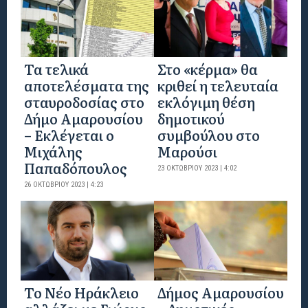
Τα τελικά
Στο «κέρμα» θα
αποτελέσματα της
κριθεί η τελευταία
σταυροδοσίας στο
εκλόγιμη θέση
Δήμο Αμαρουσίου
δημοτικού
– Εκλέγεται ο
συμβούλου στο
Μιχάλης
Μαρούσι
Παπαδόπουλος
23 ΟΚΤΩΒΡΊΟΥ 2023 | 4:02
26 ΟΚΤΩΒΡΊΟΥ 2023 | 4:23
Το Νέο Ηράκλειο
Δήμος Αμαρουσίου