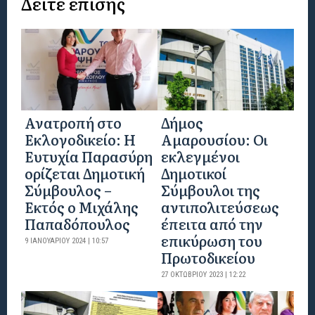
Δείτε επίσης
Ανατροπή στο
Δήμος
Εκλογοδικείο: Η
Αμαρουσίου: Οι
Ευτυχία Παρασύρη
εκλεγμένοι
ορίζεται Δημοτική
Δημοτικοί
Σύμβουλος –
Σύμβουλοι της
Εκτός ο Μιχάλης
αντιπολιτεύσεως
Παπαδόπουλος
έπειτα από την
επικύρωση του
9 ΙΑΝΟΥΑΡΊΟΥ 2024 | 10:57
Πρωτοδικείου
27 ΟΚΤΩΒΡΊΟΥ 2023 | 12:22