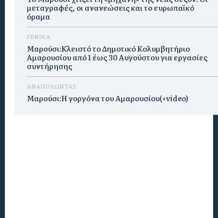
μεταγραφές, οι ανανεώσεις και το ευρωπαϊκό
όραμα
ΓΕΝΙΚΑ
Μαρούσι:Κλειστό το Δημοτικό Κολυμβητήριο
Αμαρουσίου από 1 έως 30 Αυγούστου για εργασίες
συντήρησης
ΑΝΑΠΟΛΩΝΤΑΣ
Μαρούσι:H γοργόνα του Αμαρουσίου(+video)