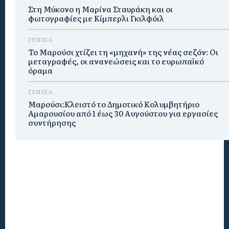
Στη Μύκονο η Μαρίνα Σταυράκη και οι
φωτογραφίες με Κίμπερλι Γκιλφόιλ
ΓΕΝΙΚΑ
Το Μαρούσι χτίζει τη «μηχανή» της νέας σεζόν: Οι
μεταγραφές, οι ανανεώσεις και το ευρωπαϊκό
όραμα
ΓΕΝΙΚΑ
Μαρούσι:Κλειστό το Δημοτικό Κολυμβητήριο
Αμαρουσίου από 1 έως 30 Αυγούστου για εργασίες
συντήρησης