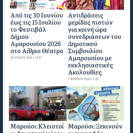
Από τις 30 Ιουνίου
Αντιδράσεις
έως τις 15 Ιουλίου
μερίδας πιστών
το Φεστιβάλ
για κοινή ώρα
Δήμου
συνεδριάσεων του
Αμαρουσίου 2026
Δημοτικού
στο Αίθριο Θέατρο
Συμβουλίου
Αμαρουσίου με
30 ΙΟΥΝΊΟΥ 2026 | 10:07
εκκλησιαστικές
Ακολουθίες
7 ΑΠΡΙΛΊΟΥ 2026 | 5:25
Mαρούσι:Κλειστοί
Μαρούσι:Ξεκινούν
οι Δημοτικοί χώροι
οι εγγραφές-