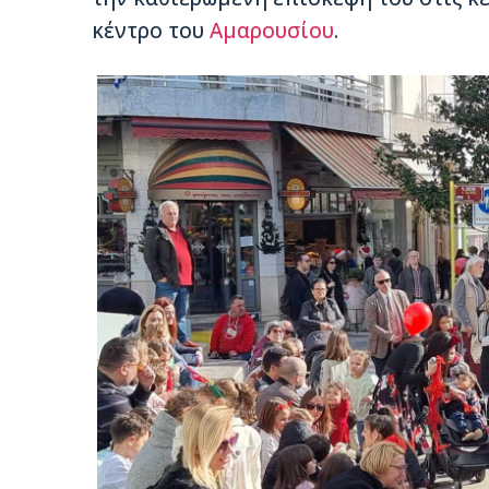
κέντρο του
Αμαρουσίου
.