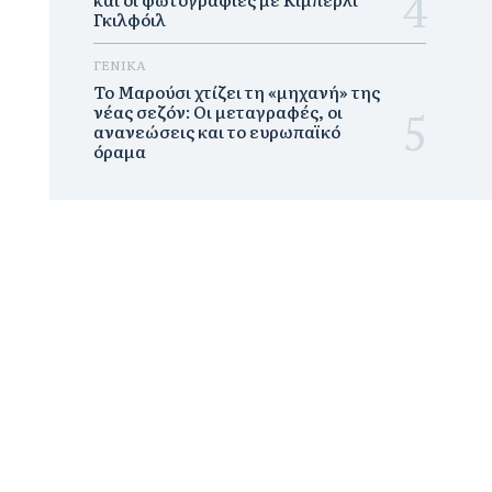
Γκιλφόιλ
ΓΕΝΙΚΑ
Το Μαρούσι χτίζει τη «μηχανή» της
νέας σεζόν: Οι μεταγραφές, οι
ανανεώσεις και το ευρωπαϊκό
όραμα