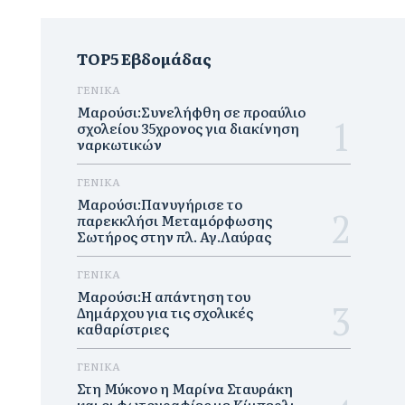
TOP5 Εβδομάδας
ΓΕΝΙΚΑ
Μαρούσι:Συνελήφθη σε προαύλιο
σχολείου 35χρονος για διακίνηση
ναρκωτικών
ΓΕΝΙΚΑ
Μαρούσι:Πανυγήρισε το
παρεκκλήσι Μεταμόρφωσης
Σωτήρος στην πλ. Αγ.Λαύρας
ΓΕΝΙΚΑ
Μαρούσι:Η απάντηση του
Δημάρχου για τις σχολικές
καθαρίστριες
ΓΕΝΙΚΑ
Στη Μύκονο η Μαρίνα Σταυράκη
και οι φωτογραφίες με Κίμπερλι