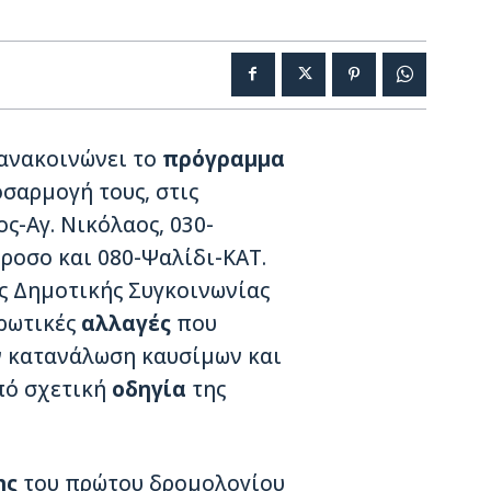
ανακοινώνει το
πρόγραμμα
σαρμογή τους, στις
ος-Αγ. Νικόλαος, 030-
ροσο και 080-Ψαλίδι-ΚΑΤ.
ς Δημοτικής Συγκοινωνίας
ρωτικές
αλλαγές
που
ν κατανάλωση καυσίμων και
πό σχετική
οδηγία
της
ης
του πρώτου δρομολογίου