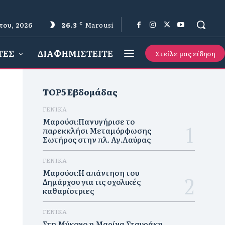
του, 2026
26.3
C
Marousi
ΤΕΣ
ΔΙΑΦΗΜΙΣΤΕΙΤΕ
Στείλε μας είδηση
TOP5 Εβδομάδας
ΓΕΝΙΚΑ
Μαρούσι:Πανυγήρισε το
παρεκκλήσι Μεταμόρφωσης
Σωτήρος στην πλ. Αγ.Λαύρας
ΓΕΝΙΚΑ
Μαρούσι:Η απάντηση του
Δημάρχου για τις σχολικές
καθαρίστριες
ΓΕΝΙΚΑ
Στη Μύκονο η Μαρίνα Σταυράκη