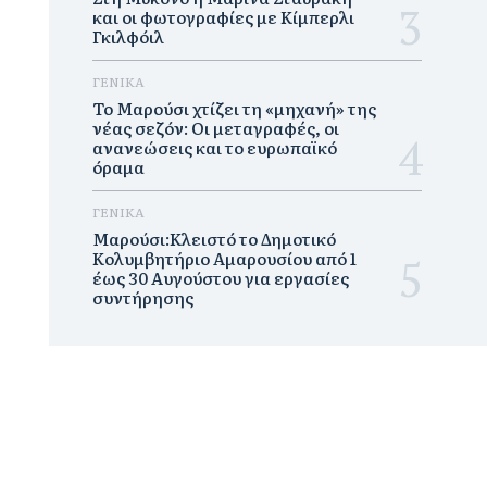
και οι φωτογραφίες με Κίμπερλι
Γκιλφόιλ
ΓΕΝΙΚΑ
Το Μαρούσι χτίζει τη «μηχανή» της
νέας σεζόν: Οι μεταγραφές, οι
ανανεώσεις και το ευρωπαϊκό
όραμα
ΓΕΝΙΚΑ
Μαρούσι:Κλειστό το Δημοτικό
Κολυμβητήριο Αμαρουσίου από 1
έως 30 Αυγούστου για εργασίες
συντήρησης