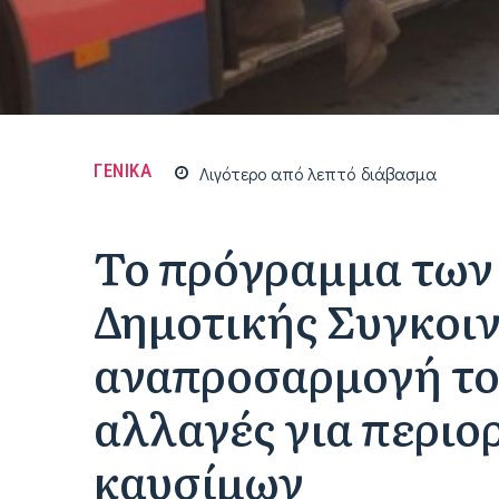
ΓΕΝΙΚΑ
Λιγότερο από
λεπτό
διάβασμα
Το πρόγραμμα των
Δημοτικής Συγκοιν
αναπροσαρμογή το
αλλαγές για περι
καυσίμων