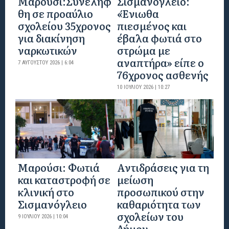
Μαρούσι:Συνελήφ
Σισμανόγλειο:
θη σε προαύλιο
«Ένιωθα
σχολείου 35χρονος
πιεσμένος και
για διακίνηση
έβαλα φωτιά στο
ναρκωτικών
στρώμα με
αναπτήρα» είπε ο
7 ΑΥΓΟΎΣΤΟΥ 2026 | 6:04
76χρονος ασθενής
10 ΙΟΥΛΊΟΥ 2026 | 10:27
Μαρούσι: Φωτιά
Αντιδράσεις για τη
και καταστροφή σε
μείωση
κλινική στο
προσωπικού στην
Σισμανόγλειο
καθαριότητα των
σχολείων του
9 ΙΟΥΛΊΟΥ 2026 | 10:04
Δήμου