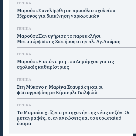
ΓΕΝΙΚΑ
Μαρούσι:Συνελήφθη σε προαύλιο σχολείου
35χρονος για διακίνηση ναρκωτικών
ΓΕΝΙΚΑ
Μαρούσι:Πανυγήρισε το παρεκκλήσι
Μεταμόρφωσης Σωτήρος στην πλ. Αγ.Λαύρας
ΓΕΝΙΚΑ
Μαρούσι:Η απάντηση του Δημάρχου για τις
σχολικές καθαρίστριες
ΓΕΝΙΚΑ
Στη Μύκονο η Μαρίνα Σταυράκη και οι
φωτογραφίες με Κίμπερλι Γκιλφόιλ
ΓΕΝΙΚΑ
Το Μαρούσι χτίζει τη «μηχανή» της νέας σεζόν: Οι
μεταγραφές, οι ανανεώσεις και το ευρωπαϊκό
όραμα