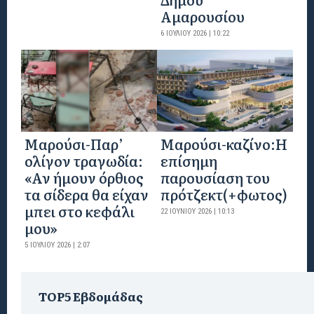
Αμαρουσίου
6 ΙΟΥΛΊΟΥ 2026 | 10:22
Μαρούσι-Παρ’
Mαρούσι-καζίνο:H
ολίγον τραγωδία:
επίσημη
«Αν ήμουν όρθιος
παρουσίαση του
τα σίδερα θα είχαν
πρότζεκτ(+φωτος)
μπει στο κεφάλι
22 ΙΟΥΝΊΟΥ 2026 | 10:13
μου»
5 ΙΟΥΛΊΟΥ 2026 | 2:07
TOP5 Εβδομάδας