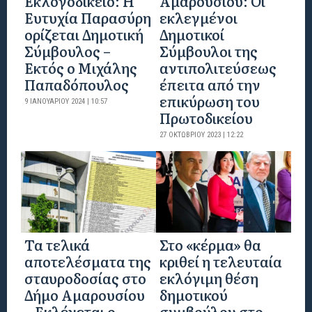
Εκλογοδικείο: Η
Αμαρουσίου: Οι
Ευτυχία Παρασύρη
εκλεγμένοι
ορίζεται Δημοτική
Δημοτικοί
Σύμβουλος –
Σύμβουλοι της
Εκτός ο Μιχάλης
αντιπολιτεύσεως
Παπαδόπουλος
έπειτα από την
επικύρωση του
9 ΙΑΝΟΥΑΡΊΟΥ 2024 | 10:57
Πρωτοδικείου
27 ΟΚΤΩΒΡΊΟΥ 2023 | 12:22
Τα τελικά
Στο «κέρμα» θα
αποτελέσματα της
κριθεί η τελευταία
σταυροδοσίας στο
εκλόγιμη θέση
Δήμο Αμαρουσίου
δημοτικού
– Εκλέγεται ο
συμβούλου στο