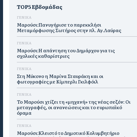
TOP5 Εβδομάδας
ΓΕΝΙΚΑ
Μαρούσι:Πανυγήρισε το παρεκκλήσι
Μεταμόρφωσης Σωτήρος στην πλ. Αγ.Λαύρας
ΓΕΝΙΚΑ
Μαρούσι:Η απάντηση του Δημάρχου για τις
σχολικές καθαρίστριες
ΓΕΝΙΚΑ
Στη Μύκονο η Μαρίνα Σταυράκη και οι
φωτογραφίες με Κίμπερλι Γκιλφόιλ
ΓΕΝΙΚΑ
Το Μαρούσι χτίζει τη «μηχανή» της νέας σεζόν: Οι
μεταγραφές, οι ανανεώσεις και το ευρωπαϊκό
όραμα
ΓΕΝΙΚΑ
Μαρούσι:Κλειστό το Δημοτικό Κολυμβητήριο