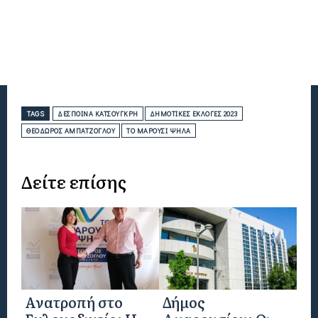
TAGS
ΔΈΣΠΟΙΝΑ ΚΑΤΣΟΎΓΚΡΗ
ΔΗΜΟΤΙΚΈΣ ΕΚΛΟΓΈΣ 2023
ΘΕΌΔΩΡΟΣ ΑΜΠΑΤΖΌΓΛΟΥ
ΤΟ ΜΑΡΟΎΣΙ ΨΗΛΆ
Δείτε επίσης
Ανατροπή στο
Δήμος