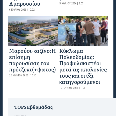
Αμαρουσίου
5 ΙΟΥΛΊΟΥ 2026 | 2:07
6 ΙΟΥΛΊΟΥ 2026 | 10:22
Mαρούσι-καζίνο:H
Κύκλωμα
επίσημη
Πολεοδομίας:
παρουσίαση του
Προφυλακιστέοι
πρότζεκτ(+φωτος)
μετά τις απολογίες
τους και οι έξι
22 ΙΟΥΝΊΟΥ 2026 | 10:13
κατηγορούμενοι
10 ΙΟΥΝΊΟΥ 2026 | 1:06
TOP5 Εβδομάδας
ΓΕΝΙΚΑ