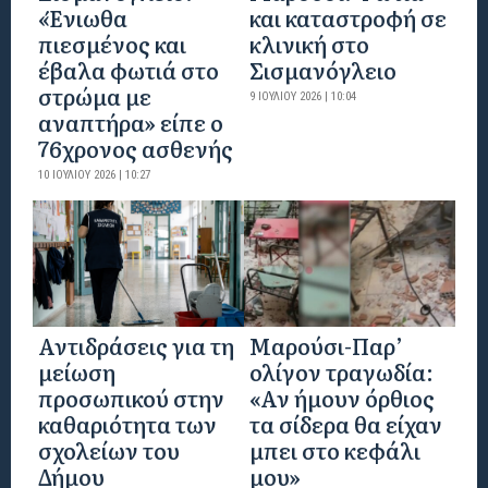
«Ένιωθα
και καταστροφή σε
πιεσμένος και
κλινική στο
έβαλα φωτιά στο
Σισμανόγλειο
στρώμα με
9 ΙΟΥΛΊΟΥ 2026 | 10:04
αναπτήρα» είπε ο
76χρονος ασθενής
10 ΙΟΥΛΊΟΥ 2026 | 10:27
Αντιδράσεις για τη
Μαρούσι-Παρ’
μείωση
ολίγον τραγωδία:
προσωπικού στην
«Αν ήμουν όρθιος
καθαριότητα των
τα σίδερα θα είχαν
σχολείων του
μπει στο κεφάλι
Δήμου
μου»