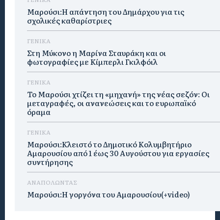
Μαρούσι:Η απάντηση του Δημάρχου για τις
σχολικές καθαρίστριες
ΓΕΝΙΚΑ
Στη Μύκονο η Μαρίνα Σταυράκη και οι
φωτογραφίες με Κίμπερλι Γκιλφόιλ
ΓΕΝΙΚΑ
Το Μαρούσι χτίζει τη «μηχανή» της νέας σεζόν: Οι
μεταγραφές, οι ανανεώσεις και το ευρωπαϊκό
όραμα
ΓΕΝΙΚΑ
Μαρούσι:Κλειστό το Δημοτικό Κολυμβητήριο
Αμαρουσίου από 1 έως 30 Αυγούστου για εργασίες
συντήρησης
ΑΝΑΠΟΛΩΝΤΑΣ
Μαρούσι:H γοργόνα του Αμαρουσίου(+video)