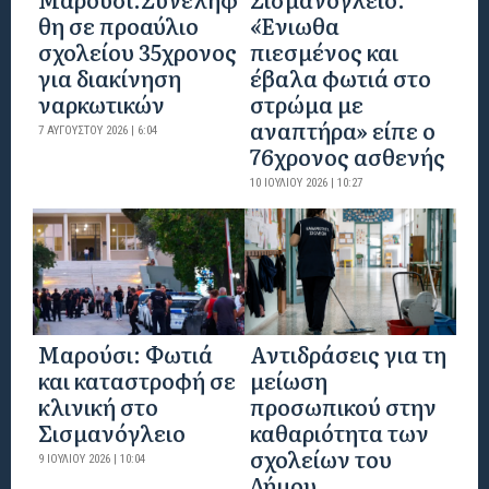
θη σε προαύλιο
«Ένιωθα
σχολείου 35χρονος
πιεσμένος και
για διακίνηση
έβαλα φωτιά στο
ναρκωτικών
στρώμα με
αναπτήρα» είπε ο
7 ΑΥΓΟΎΣΤΟΥ 2026 | 6:04
76χρονος ασθενής
10 ΙΟΥΛΊΟΥ 2026 | 10:27
Μαρούσι: Φωτιά
Αντιδράσεις για τη
και καταστροφή σε
μείωση
κλινική στο
προσωπικού στην
Σισμανόγλειο
καθαριότητα των
σχολείων του
9 ΙΟΥΛΊΟΥ 2026 | 10:04
Δήμου