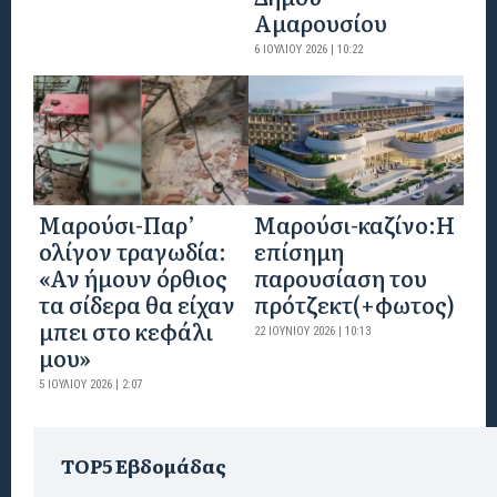
Αμαρουσίου
6 ΙΟΥΛΊΟΥ 2026 | 10:22
Μαρούσι-Παρ’
Mαρούσι-καζίνο:H
ολίγον τραγωδία:
επίσημη
«Αν ήμουν όρθιος
παρουσίαση του
τα σίδερα θα είχαν
πρότζεκτ(+φωτος)
μπει στο κεφάλι
22 ΙΟΥΝΊΟΥ 2026 | 10:13
μου»
5 ΙΟΥΛΊΟΥ 2026 | 2:07
TOP5 Εβδομάδας