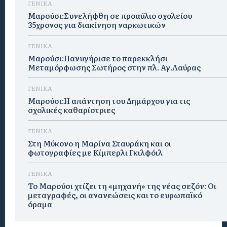
ΓΕΝΙΚΑ
Μαρούσι:Συνελήφθη σε προαύλιο σχολείου
35χρονος για διακίνηση ναρκωτικών
ΓΕΝΙΚΑ
Μαρούσι:Πανυγήρισε το παρεκκλήσι
Μεταμόρφωσης Σωτήρος στην πλ. Αγ.Λαύρας
ΓΕΝΙΚΑ
Μαρούσι:Η απάντηση του Δημάρχου για τις
σχολικές καθαρίστριες
ΓΕΝΙΚΑ
Στη Μύκονο η Μαρίνα Σταυράκη και οι
φωτογραφίες με Κίμπερλι Γκιλφόιλ
ΓΕΝΙΚΑ
Το Μαρούσι χτίζει τη «μηχανή» της νέας σεζόν: Οι
μεταγραφές, οι ανανεώσεις και το ευρωπαϊκό
όραμα