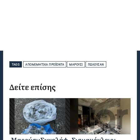
TAGS
ΑΠΟΜΙΜΗΤΙΚΆ ΠΡΟΪΌΝΤΑ
ΜΑΡΟΎΣΙ
ΠΩΛΟΎΣΑΝ
Δείτε επίσης
Μαρούσι:Συνελήφ
Σισμανόγλειο: