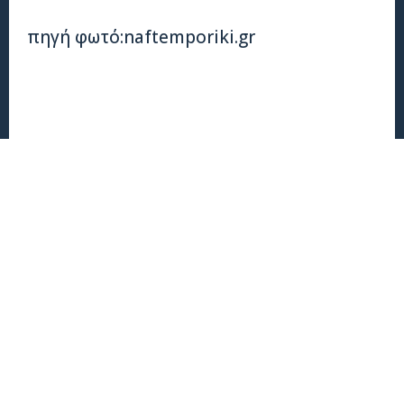
πηγή φωτό:naftemporiki.gr