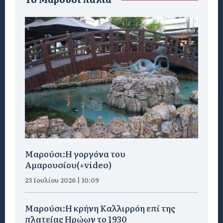
Μαρούσι:H γοργόνα του
Αμαρουσίου(+video)
23 Ιουλίου 2026 | 10:09
Μαρούσι:Η κρήνη Καλλιρρόη επί της
πλατείας Ηρώων το 1930