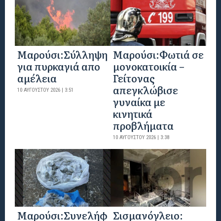
Μαρούσι:Σύλληψη
Μαρούσι:Φωτιά σε
για πυρκαγιά απο
μονοκατοικία –
αμέλεια
Γείτονας
απεγκλώβισε
10 ΑΥΓΟΎΣΤΟΥ 2026 | 3:51
γυναίκα με
κινητικά
προβλήματα
10 ΑΥΓΟΎΣΤΟΥ 2026 | 3:38
Μαρούσι:Συνελήφ
Σισμανόγλειο: