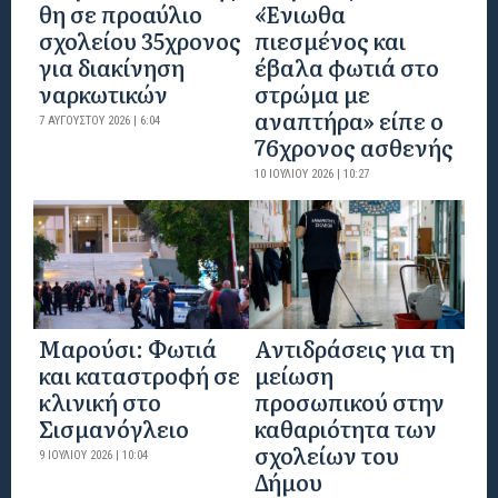
θη σε προαύλιο
«Ένιωθα
σχολείου 35χρονος
πιεσμένος και
για διακίνηση
έβαλα φωτιά στο
ναρκωτικών
στρώμα με
αναπτήρα» είπε ο
7 ΑΥΓΟΎΣΤΟΥ 2026 | 6:04
76χρονος ασθενής
10 ΙΟΥΛΊΟΥ 2026 | 10:27
Μαρούσι: Φωτιά
Αντιδράσεις για τη
και καταστροφή σε
μείωση
κλινική στο
προσωπικού στην
Σισμανόγλειο
καθαριότητα των
σχολείων του
9 ΙΟΥΛΊΟΥ 2026 | 10:04
Δήμου