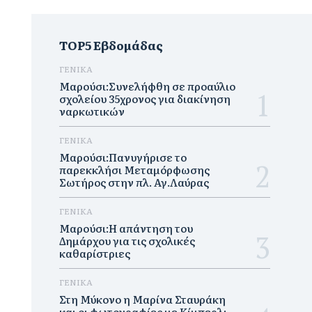
TOP5 Εβδομάδας
ΓΕΝΙΚΑ
Μαρούσι:Συνελήφθη σε προαύλιο
σχολείου 35χρονος για διακίνηση
ναρκωτικών
ΓΕΝΙΚΑ
Μαρούσι:Πανυγήρισε το
παρεκκλήσι Μεταμόρφωσης
Σωτήρος στην πλ. Αγ.Λαύρας
ΓΕΝΙΚΑ
Μαρούσι:Η απάντηση του
Δημάρχου για τις σχολικές
καθαρίστριες
ΓΕΝΙΚΑ
Στη Μύκονο η Μαρίνα Σταυράκη
και οι φωτογραφίες με Κίμπερλι