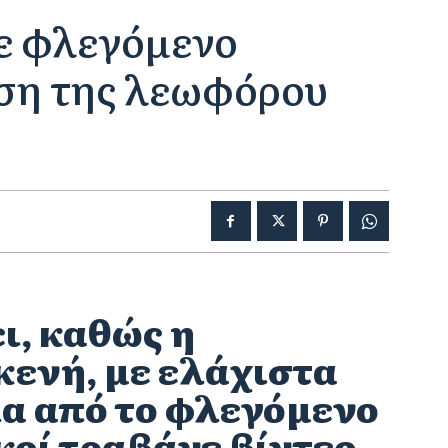
με φλεγόμενο
έση της λεωφόρου
ι, καθώς η
κενή, με ελάχιστα
λα από το φλεγόμενο
κοί τραβάνε βίντεο