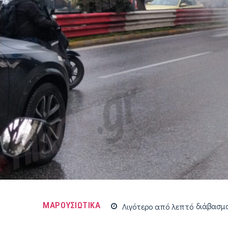
ΜΑΡΟΥΣΙΩΤΙΚΑ
Λιγότερο από
λεπτό
διάβασμ