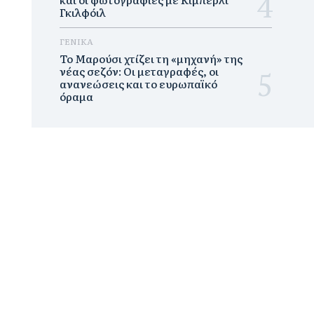
Γκιλφόιλ
ΓΕΝΙΚΑ
Το Μαρούσι χτίζει τη «μηχανή» της
νέας σεζόν: Οι μεταγραφές, οι
ανανεώσεις και το ευρωπαϊκό
όραμα