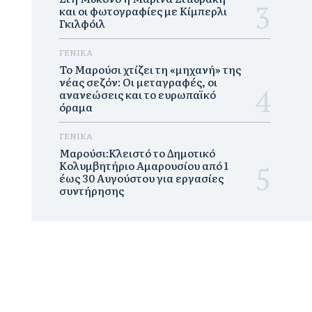
και οι φωτογραφίες με Κίμπερλι
Γκιλφόιλ
ΓΕΝΙΚΑ
Το Μαρούσι χτίζει τη «μηχανή» της
νέας σεζόν: Οι μεταγραφές, οι
ανανεώσεις και το ευρωπαϊκό
όραμα
ΓΕΝΙΚΑ
Μαρούσι:Κλειστό το Δημοτικό
Κολυμβητήριο Αμαρουσίου από 1
έως 30 Αυγούστου για εργασίες
συντήρησης