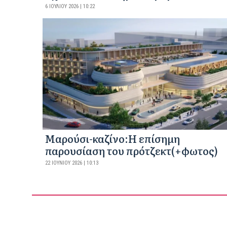
6 ΙΟΥΛΊΟΥ 2026 | 10:22
Mαρούσι-καζίνο:H επίσημη
παρουσίαση του πρότζεκτ(+φωτος)
22 ΙΟΥΝΊΟΥ 2026 | 10:13