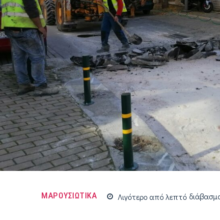
ΜΑΡΟΥΣΙΩΤΙΚΑ
Λιγότερο από
λεπτό
διάβασμ