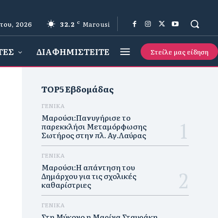
του, 2026
32.2
C
Marousi
ΤΕΣ
ΔΙΑΦΗΜΙΣΤΕΙΤΕ
Στείλε μας είδηση
TOP5 Εβδομάδας
ΓΕΝΙΚΑ
Μαρούσι:Πανυγήρισε το
παρεκκλήσι Μεταμόρφωσης
Σωτήρος στην πλ. Αγ.Λαύρας
ΓΕΝΙΚΑ
Μαρούσι:Η απάντηση του
Δημάρχου για τις σχολικές
καθαρίστριες
ΓΕΝΙΚΑ
Στη Μύκονο η Μαρίνα Σταυράκη