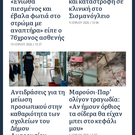
«Ένιωθα
και καταστροφή σε
πιεσμένος και
κλινική στο
έβαλα φωτιά στο
Σισμανόγλειο
στρώμα με
9 ΙΟΥΛΊΟΥ 2026 | 10:04
αναπτήρα» είπε ο
76χρονος ασθενής
10 ΙΟΥΛΊΟΥ 2026 | 10:27
Αντιδράσεις για τη
Μαρούσι-Παρ’
μείωση
ολίγον τραγωδία:
προσωπικού στην
«Αν ήμουν όρθιος
καθαριότητα των
τα σίδερα θα είχαν
σχολείων του
μπει στο κεφάλι
Δήμου
μου»