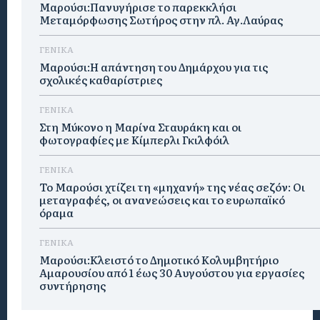
Μαρούσι:Πανυγήρισε το παρεκκλήσι
Μεταμόρφωσης Σωτήρος στην πλ. Αγ.Λαύρας
ΓΕΝΙΚΑ
Μαρούσι:Η απάντηση του Δημάρχου για τις
σχολικές καθαρίστριες
ΓΕΝΙΚΑ
Στη Μύκονο η Μαρίνα Σταυράκη και οι
φωτογραφίες με Κίμπερλι Γκιλφόιλ
ΓΕΝΙΚΑ
Το Μαρούσι χτίζει τη «μηχανή» της νέας σεζόν: Οι
μεταγραφές, οι ανανεώσεις και το ευρωπαϊκό
όραμα
ΓΕΝΙΚΑ
Μαρούσι:Κλειστό το Δημοτικό Κολυμβητήριο
Αμαρουσίου από 1 έως 30 Αυγούστου για εργασίες
συντήρησης