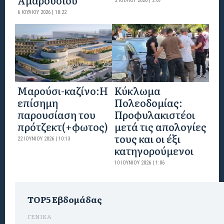
Αμαρουσίου
5 ΙΟΥΛΊΟΥ 2026 | 2:07
6 ΙΟΥΛΊΟΥ 2026 | 10:22
Mαρούσι-καζίνο:H
Κύκλωμα
επίσημη
Πολεοδομίας:
παρουσίαση του
Προφυλακιστέοι
πρότζεκτ(+φωτος)
μετά τις απολογίες
τους και οι έξι
22 ΙΟΥΝΊΟΥ 2026 | 10:13
κατηγορούμενοι
10 ΙΟΥΝΊΟΥ 2026 | 1:06
TOP5 Εβδομάδας
ΓΕΝΙΚΑ