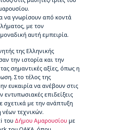
ους/στις μαθητές/τριες του
μαρουσίου.
α να γνωρίσουν από κοντά
λήματος, με τον
 μοναδική αυτή εμπειρία.
νητής της Ελληνικής
αν την ιστορία και την
τας σημαντικές αξίες, όπως η
ωση. Στο τέλος της
την ευκαιρία να ανέβουν στις
ν εντυπωσιακές επιδείξεις
ε σχετικά με την ανάπτυξη
 νέων τεχνικών.
ti του
Δήμου Αμαρουσίου
με
Park του ΟΑΚΑ, όπου