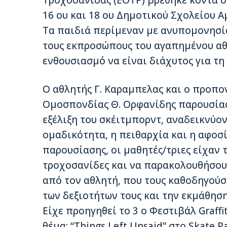
Τροχοσανίδας (ΕΟΤΡ) βρέθηκε κοντά στ
16 ου και 18 ου Δημοτικού Σχολείου Α
Τα παιδιά περίμεναν με ανυπομονησί
τους εκπροσώπους του αγαπημένου αθ
ενθουσιασμό να είναι διάχυτος για τη
Ο αθλητής Γ. Καραμπελας και ο προπο
Ομοσπονδίας Θ. Ορφανίδης παρουσίασ
εξέλιξη του σκέιτμπορντ, αναδεικνύον
ομαδικότητα, η πειθαρχία και η αφοσί
παρουσίασης, οι μαθητές/τριες είχαν 
τροχοσανίδες και να παρακολουθήσου
από τον αθλητή, που τους καθοδηγούσ
των δεξιοτήτων τους και την εκμάθηση
Είχε προηγηθεί το 3 ο Φεστιβάλ Graffi
θέμα: “Things Left Unsaid” στο Skate 