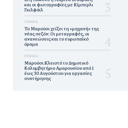
και οι φωτογραφίες με Κίμπερλι
Γκιλφόιλ
ΓΕΝΙΚΑ
Το Μαρούσι χτίζει τη «μηχανή» της
νέας σεζόν: Οι μεταγραφές, οι
ανανεώσεις και το ευρωπαϊκό
όραμα
ΓΕΝΙΚΑ
Μαρούσι:Κλειστό το Δημοτικό
Κολυμβητήριο Αμαρουσίου από 1
έως 30 Αυγούστου για εργασίες
συντήρησης