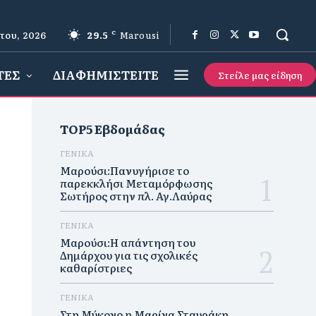
του, 2026
29.5
C
Marousi
ΤΕΣ
ΔΙΑΦΗΜΙΣΤΕΙΤΕ
Στείλε μας είδηση
TOP5 Εβδομάδας
ΓΕΝΙΚΑ
Μαρούσι:Πανυγήρισε το
παρεκκλήσι Μεταμόρφωσης
Σωτήρος στην πλ. Αγ.Λαύρας
ΓΕΝΙΚΑ
Μαρούσι:Η απάντηση του
Δημάρχου για τις σχολικές
καθαρίστριες
ΓΕΝΙΚΑ
Στη Μύκονο η Μαρίνα Σταυράκη