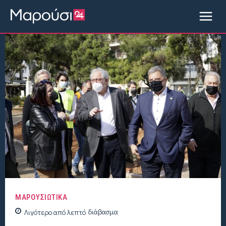
ΜΑΡΟΥΣΙΩΤΙΚΑ
Λιγότερο από
λεπτό
διάβασμα