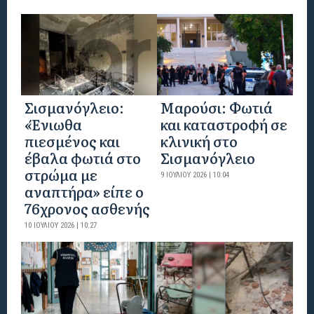
Σισμανόγλειο:
Μαρούσι: Φωτιά
«Ένιωθα
και καταστροφή σε
πιεσμένος και
κλινική στο
έβαλα φωτιά στο
Σισμανόγλειο
στρώμα με
9 ΙΟΥΛΊΟΥ 2026 | 10:04
αναπτήρα» είπε ο
76χρονος ασθενής
10 ΙΟΥΛΊΟΥ 2026 | 10:27