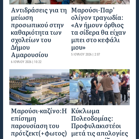
Αντιδράσεις για τη
Μαρούσι-Παρ’
μείωση
ολίγον τραγωδία:
προσωπικού στην
«Αν ήμουν όρθιος
καθαριότητα των
τα σίδερα θα είχαν
σχολείων του
μπει στο κεφάλι
Δήμου
μου»
Αμαρουσίου
5 ΙΟΥΛΊΟΥ 2026 | 2:07
6 ΙΟΥΛΊΟΥ 2026 | 10:22
Mαρούσι-καζίνο:H
Κύκλωμα
επίσημη
Πολεοδομίας:
παρουσίαση του
Προφυλακιστέοι
πρότζεκτ(+φωτος)
μετά τις απολογίες