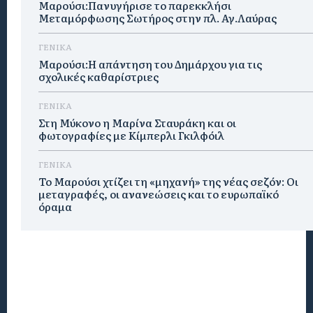
Μαρούσι:Πανυγήρισε το παρεκκλήσι
Μεταμόρφωσης Σωτήρος στην πλ. Αγ.Λαύρας
ΓΕΝΙΚΑ
Μαρούσι:Η απάντηση του Δημάρχου για τις
σχολικές καθαρίστριες
ΓΕΝΙΚΑ
Στη Μύκονο η Μαρίνα Σταυράκη και οι
φωτογραφίες με Κίμπερλι Γκιλφόιλ
ΓΕΝΙΚΑ
Το Μαρούσι χτίζει τη «μηχανή» της νέας σεζόν: Οι
μεταγραφές, οι ανανεώσεις και το ευρωπαϊκό
όραμα