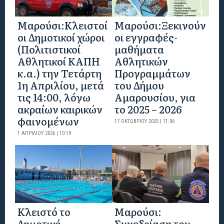
Mαρούσι:Κλειστοί
Μαρούσι:Ξεκινούν
οι Δημοτικοί χώροι
οι εγγραφές-
(Πολιτιστικοί
μαθήματα
Αθλητικοί ΚΑΠΗ
Αθλητικών
κ.α.) την Τετάρτη
Προγραμμάτων
1η Απριλίου, μετά
του Δήμου
τις 14:00, λόγω
Αμαρουσίου, για
ακραίων καιρικών
το 2025 – 2026
φαινομένων
17 ΟΚΤΩΒΡΊΟΥ 2025 | 11:06
1 ΑΠΡΙΛΊΟΥ 2026 | 10:19
Κλειστό το
Μαρούσι:
Δημοτικό
Συνεδρίαση του