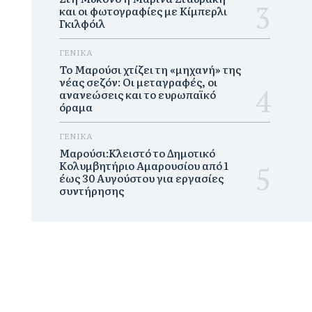
και οι φωτογραφίες με Κίμπερλι
Γκιλφόιλ
ΓΕΝΙΚΑ
Το Μαρούσι χτίζει τη «μηχανή» της
νέας σεζόν: Οι μεταγραφές, οι
ανανεώσεις και το ευρωπαϊκό
όραμα
ΓΕΝΙΚΑ
Μαρούσι:Κλειστό το Δημοτικό
Κολυμβητήριο Αμαρουσίου από 1
έως 30 Αυγούστου για εργασίες
συντήρησης