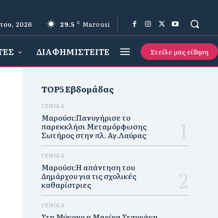
του, 2026
29.5
C
Marousi
ΤΕΣ
ΔΙΑΦΗΜΙΣΤΕΙΤΕ
Στείλε μας είδηση
TOP5 Εβδομάδας
ΓΕΝΙΚΑ
Μαρούσι:Πανυγήρισε το
παρεκκλήσι Μεταμόρφωσης
Σωτήρος στην πλ. Αγ.Λαύρας
ΓΕΝΙΚΑ
Μαρούσι:Η απάντηση του
Δημάρχου για τις σχολικές
καθαρίστριες
ΓΕΝΙΚΑ
Στη Μύκονο η Μαρίνα Σταυράκη