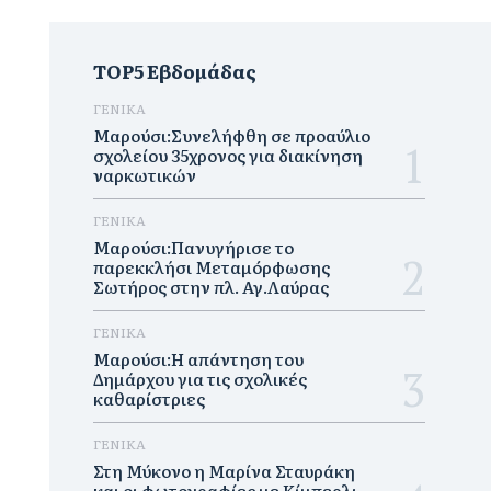
TOP5 Εβδομάδας
ΓΕΝΙΚΑ
Μαρούσι:Συνελήφθη σε προαύλιο
σχολείου 35χρονος για διακίνηση
ναρκωτικών
ΓΕΝΙΚΑ
Μαρούσι:Πανυγήρισε το
παρεκκλήσι Μεταμόρφωσης
Σωτήρος στην πλ. Αγ.Λαύρας
ΓΕΝΙΚΑ
Μαρούσι:Η απάντηση του
Δημάρχου για τις σχολικές
καθαρίστριες
ΓΕΝΙΚΑ
Στη Μύκονο η Μαρίνα Σταυράκη
και οι φωτογραφίες με Κίμπερλι