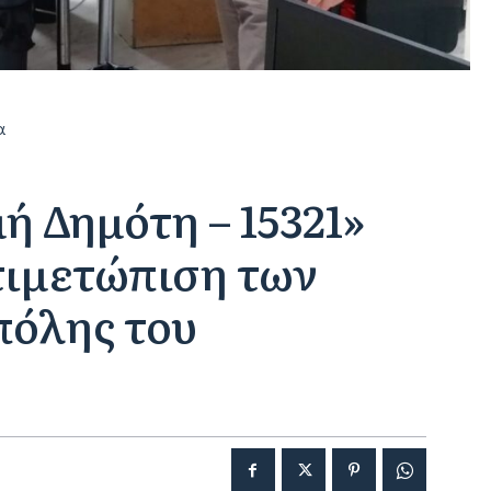
α
ή Δημότη – 15321»
τιμετώπιση των
πόλης του