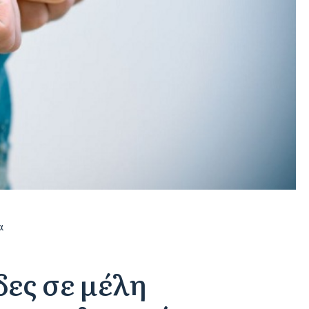
α
ες σε μέλη