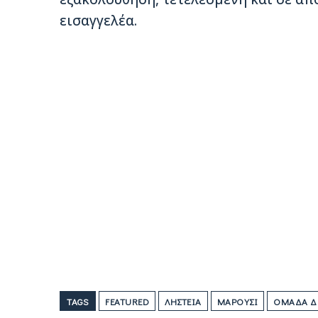
εισαγγελέα.
TAGS
FEATURED
ΛΗΣΤΕΊΑ
ΜΑΡΟΎΣΙ
ΟΜΆΔΑ ΔΙ