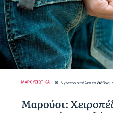
ΜΑΡΟΥΣΙΩΤΙΚΑ
Λιγότερο από
λεπτό
διάβασμ
Μαρούσι: Χειροπέδ