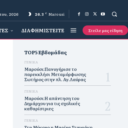
του, 2026
26.3
C
Marousi
ΤΕΣ
ΔΙΑΦΗΜΙΣΤΕΙΤΕ
Στείλε μας είδηση
TOP5 Εβδομάδας
ΓΕΝΙΚΑ
Μαρούσι:Πανυγήρισε το
παρεκκλήσι Μεταμόρφωσης
Σωτήρος στην πλ. Αγ.Λαύρας
ΓΕΝΙΚΑ
Μαρούσι:Η απάντηση του
Δημάρχου για τις σχολικές
καθαρίστριες
ΓΕΝΙΚΑ
Στη Μύκονο η Μαρίνα Σταυράκη