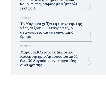
και οι φωτογραφίες με Κίμπερλι
Γκιλφόιλ
ΓΕΝΙΚΑ
Το Μαρούσι χτίζει τη «μηχανή» της
νέας σεζόν: Οι μεταγραφές, οι
ανανεώσεις και το ευρωπαϊκό
όραμα
ΓΕΝΙΚΑ
Μαρούσι:Κλειστό το Δημοτικό
Κολυμβητήριο Αμαρουσίου από 1
έως 30 Αυγούστου για εργασίες
συντήρησης