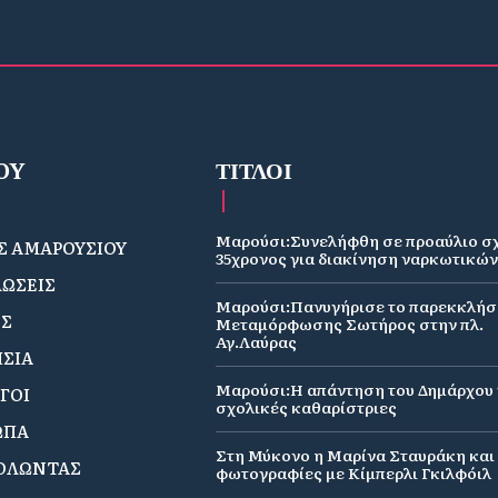
OY
ΤΙΤΛΟΙ
Μαρούσι:Συνελήφθη σε προαύλιο σ
 ΑΜΑΡΟΥΣΙΟΥ
35χρονος για διακίνηση ναρκωτικώ
ΩΣΕΙΣ
Μαρούσι:Πανυγήρισε το παρεκκλήσ
ΟΣ
Μεταμόρφωσης Σωτήρος στην πλ.
Αγ.Λαύρας
ΣΙΑ
Μαρούσι:Η απάντηση του Δημάρχου γ
ΓΟΙ
σχολικές καθαρίστριες
ΩΠΑ
Στη Μύκονο η Μαρίνα Σταυράκη και 
ΟΛΩΝΤΑΣ
φωτογραφίες με Κίμπερλι Γκιλφόιλ