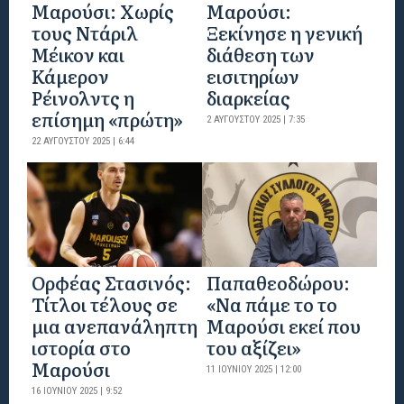
Μαρούσι: Χωρίς
Μαρούσι:
τους Ντάριλ
Ξεκίνησε η γενική
Μέικον και
διάθεση των
Κάμερον
εισιτηρίων
Ρέινολντς η
διαρκείας
επίσημη «πρώτη»
2 ΑΥΓΟΎΣΤΟΥ 2025 | 7:35
22 ΑΥΓΟΎΣΤΟΥ 2025 | 6:44
Ορφέας Στασινός:
Παπαθεοδώρου:
Τίτλοι τέλους σε
«Να πάμε το το
μια ανεπανάληπτη
Μαρούσι εκεί που
ιστορία στο
του αξίζει»
Μαρούσι
11 ΙΟΥΝΊΟΥ 2025 | 12:00
16 ΙΟΥΝΊΟΥ 2025 | 9:52