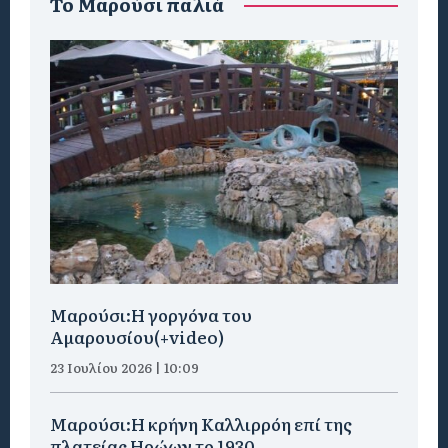
To Μαρούσι παλιά
Μαρούσι:H γοργόνα του
Αμαρουσίου(+video)
23 Ιουλίου 2026 | 10:09
Μαρούσι:Η κρήνη Καλλιρρόη επί της
πλατείας Ηρώων το 1930