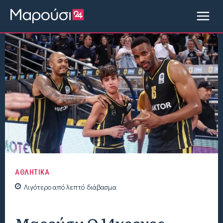
ΑΘΛΗΤΙΚΑ
Λιγότερο από
λεπτό
διάβασμα
Μαρούσι: Ο 14χρονος