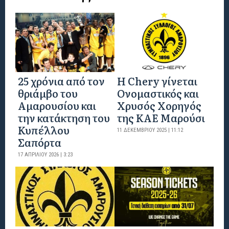
25 χρόνια από τον
Η Chery γίνεται
θριάμβο του
Ονομαστικός και
Αμαρουσίου και
Χρυσός Χορηγός
την κατάκτηση του
της ΚΑΕ Μαρούσι
Κυπέλλου
11 ΔΕΚΕΜΒΡΊΟΥ 2025 | 11:12
Σαπόρτα
17 ΑΠΡΙΛΊΟΥ 2026 | 3:23