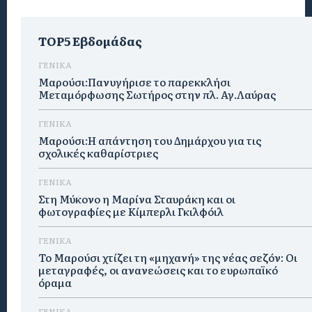
TOP5 Εβδομάδας
ΓΕΝΙΚΑ
Μαρούσι:Πανυγήρισε το παρεκκλήσι
Μεταμόρφωσης Σωτήρος στην πλ. Αγ.Λαύρας
ΓΕΝΙΚΑ
Μαρούσι:Η απάντηση του Δημάρχου για τις
σχολικές καθαρίστριες
ΓΕΝΙΚΑ
Στη Μύκονο η Μαρίνα Σταυράκη και οι
φωτογραφίες με Κίμπερλι Γκιλφόιλ
ΓΕΝΙΚΑ
Το Μαρούσι χτίζει τη «μηχανή» της νέας σεζόν: Οι
μεταγραφές, οι ανανεώσεις και το ευρωπαϊκό
όραμα
ΓΕΝΙΚΑ