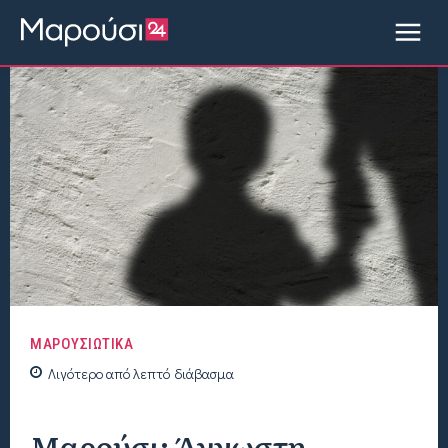
ΜΑΡΟΥΣΙΩΤΙΚΑ
Λιγότερο από
λεπτό
διάβασμα
Μαρούσι: Άγνωστη