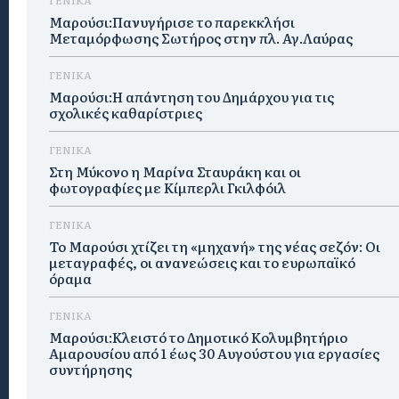
Μαρούσι:Πανυγήρισε το παρεκκλήσι
Μεταμόρφωσης Σωτήρος στην πλ. Αγ.Λαύρας
ΓΕΝΙΚΑ
Μαρούσι:Η απάντηση του Δημάρχου για τις
σχολικές καθαρίστριες
ΓΕΝΙΚΑ
Στη Μύκονο η Μαρίνα Σταυράκη και οι
φωτογραφίες με Κίμπερλι Γκιλφόιλ
ΓΕΝΙΚΑ
Το Μαρούσι χτίζει τη «μηχανή» της νέας σεζόν: Οι
μεταγραφές, οι ανανεώσεις και το ευρωπαϊκό
όραμα
ΓΕΝΙΚΑ
Μαρούσι:Κλειστό το Δημοτικό Κολυμβητήριο
Αμαρουσίου από 1 έως 30 Αυγούστου για εργασίες
συντήρησης