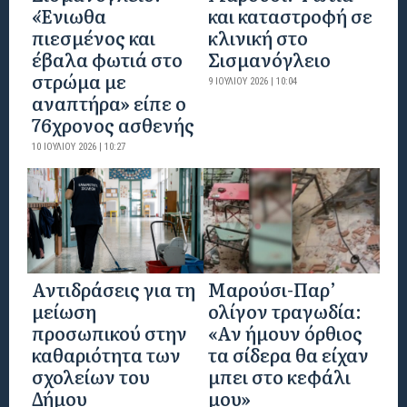
«Ένιωθα
και καταστροφή σε
πιεσμένος και
κλινική στο
έβαλα φωτιά στο
Σισμανόγλειο
στρώμα με
9 ΙΟΥΛΊΟΥ 2026 | 10:04
αναπτήρα» είπε ο
76χρονος ασθενής
10 ΙΟΥΛΊΟΥ 2026 | 10:27
Αντιδράσεις για τη
Μαρούσι-Παρ’
μείωση
ολίγον τραγωδία:
προσωπικού στην
«Αν ήμουν όρθιος
καθαριότητα των
τα σίδερα θα είχαν
σχολείων του
μπει στο κεφάλι
Δήμου
μου»