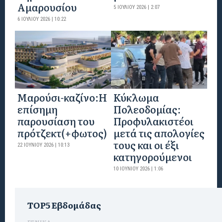
Αμαρουσίου
5 ΙΟΥΛΊΟΥ 2026 | 2:07
6 ΙΟΥΛΊΟΥ 2026 | 10:22
Mαρούσι-καζίνο:H
Κύκλωμα
επίσημη
Πολεοδομίας:
παρουσίαση του
Προφυλακιστέοι
πρότζεκτ(+φωτος)
μετά τις απολογίες
τους και οι έξι
22 ΙΟΥΝΊΟΥ 2026 | 10:13
κατηγορούμενοι
10 ΙΟΥΝΊΟΥ 2026 | 1:06
TOP5 Εβδομάδας
ΓΕΝΙΚΑ